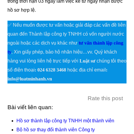
trong thời hạn 03 ngày làm việc kể từ ngày nhận được
hồ sơ hợp lệ.
✅ Nếu muốn được tư vấn hoặc giải đáp các vấn đề liên
quan đến Thành lập công ty TNHH có vốn người nước
ngoài hoặc các dịch vụ khác như
tư vấn thành lập công
ty
, Xin giấy phép, bảo hộ nhãn hiệu…vv. Quý khách
hàng vui lòng liên hệ trực tiếp với
Luật sư
chúng tôi theo
số điện thoại
: 024 6328 3468
hoặc địa chỉ email
:
info@luatminhanh.vn
Rate this post
Bài viết liên quan:
Hồ sơ thành lập công ty TNHH một thành viên
Bộ hồ sơ thay đổi thành viên Công ty