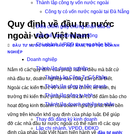
Thành lập công ty vốn nước ngoài
Công ty có vốn nước ngoài tại Đà Nẵng
Quy định về đầu tư nước
Điều chỉnh giấy chứng nhận đầu tư
ngoài vào Việt Nam
Giải thể, tạm dừng hoạt động
Chi nhánh, VPĐD thương nhân NN
ĐẦU TƯ NƯỚC NGOÀI VÀO VIỆT NAM
,
THỦ TỤC DOANH
NGHIỆP
Doanh nghiệp
Thành lập doanh nghiệp
Nắm rõ các quy định của pháp luật là điều mà bất cứ
Thành Lập Công Ty Cổ Phần
nhà đầu tư, doanh nghiệp nào cũng cần phải biết.
Thành lập công ty liên doanh
Ngoài các kiến thức về kinh tế tài chính, kế toán, thị
Thành lập công ty tnhh
trường thì kiến thức pháp luật là căn cứ để đảm bảo cho
Thành lập doanh nghiệp tư nhân
hoạt động kinh doanh của doanh nghiệp phát triển bền
vững trên khuôn khổ quy định của pháp luật. Để giúp
Thay đổi đăng ký kinh doanh
đỡ các nhà đầu tư nước ngoài có thể nắm rõ các quy
Lập chi nhánh, VPĐD, ĐĐKD
định của pháp luật Việt Nam hiện hành về
đầu tư nước