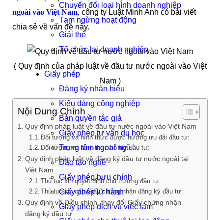
Chuyển đổi loại hình doanh nghiệp
ngoài vào Việt Nam
, công ty Luật Minh Anh có bài viết
Tạm ngừng hoạt động
chia sẻ về vấn đề này.
Giải thể
Tổ chức lại doanh nghiệp
( Quy định của pháp luật về đầu tư nước ngoài vào Việt
Giấy phép
Nam )
Đăng ký nhãn hiệu
Kiểu dáng công nghiệp
Nội Dung Chính
Bản quyền tác giả
Quy định pháp luật về đầu tư nước ngoài vào Việt Nam
Giấy phép tư vấn du học
Đối tượng và hình thức được hưởng ưu đãi đầu tư:
Trung tâm ngoại ngữ
Đối tượng và hình thức hỗ trợ đầu tư:
Quy định pháp luật về đăng ký đầu tư nước ngoài tại
Đào tạo nghề
Việt Nam
Giấy phép bưu chính
Thủ tục xin quyết định chủ trương đầu tư
Thủ tục xin cấp Giấy chứng nhận đăng ký đầu tư:
Giấy phép lữ hành
Quy định về Điều chỉnh, thay đổi Giấy chứng nhận
Giấy phép dịch vụ việc làm
đăng ký đầu tư