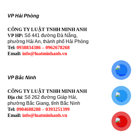
VP Hải Phòng
CÔNG TY LUẬT TNHH MINH ANH
VP HP:
Số 441 đường Đà Nẵng,
phường Hải An, thành phố Hải Phòng
Tel:
0938834386 – 0962678268
Email:
info@luatminhanh.vn
VP Bắc Ninh
CÔNG TY LUẬT TNHH MINH ANH
Địa chỉ
: Số 262 đường Giáp Hải,
phường Bắc Giang, tỉnh Bắc Ninh
Tel:
0904688288 – 0393251399
Email:
info@luatminhanh.vn