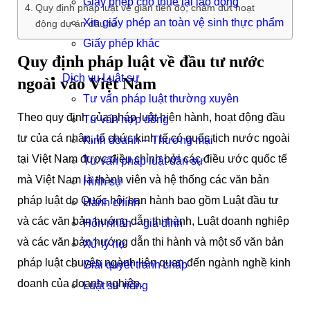
Giấy phép cho thuê lại lao động
Quy định pháp luật về giãn tiến độ, chấm dứt hoạt
Xin giấy phép an toàn vệ sinh thực phẩm
động dự án đầu tư
Giấy phép khác
Quy định pháp luật về đầu tư nước
Dịch vụ Luật sư
ngoài vào Việt Nam
Tư vấn pháp luật thường xuyên
Theo quy định của pháp luật hiện hành, hoạt động đầu
Tư vấn hợp đồng
tư của cá nhân, tổ chức kinh tế có quốc tịch nước ngoài
Kinh doanh – Thương mại
tại Việt Nam được điều chỉnh bởi các điều ước quốc tế
Tư vấn pháp luật dân sự
mà Việt Nam là thành viên và hệ thống các văn bản
Hình sự
pháp luật do Quốc hội ban hành bao gồm Luật đầu tư
Hành chính
và các văn bản hướng dẫn thi hành, Luật doanh nghiệp
Hôn nhân – gia đình
và các văn bản hướng dẫn thi hành và một số văn bản
Xử lý nợ
pháp luật chuyên ngành liên quan đến ngành nghề kinh
Giải quyết tranh chấp
doanh của doanh nghiệp.
Luật sư riêng