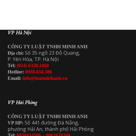
VP Hà Nội
CÔNG TY LUẬT TNHH MINH ANH
Số 35 ngõ 23 Đỗ Quang,
Địa chỉ:
P. Yên Hòa, TP. Hà Nội
Tel:
(024) 6328.3468
Hotline:
0938.834.386
Email:
info@luatminhanh.vn
VP Hải Phòng
CÔNG TY LUẬT TNHH MINH ANH
Số 441 đường Đà Nẵng,
VP HP:
phường Hải An, thành phố Hải Phòng
Tel:
0938834386 – 0962678268