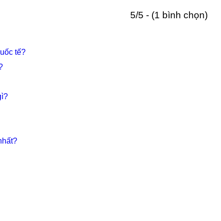
5/5 - (1 bình chọn)
uốc tế?
?
gì?
nhất?