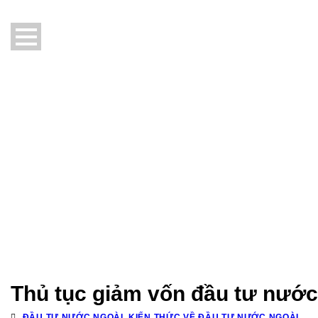
Thủ tục giảm vốn đầu tư nước
ĐẦU TƯ NƯỚC NGOÀI
,
KIẾN THỨC VỀ ĐẦU TƯ NƯỚC NGOÀI