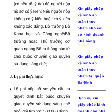
(có nêu rõ lý do) để người nộp
Xin giấy phép
hồ sơ có ý kiến; Nếu người nộp
vệ sinh an
không có ý kiến hoặc có ý kiến
toàn thực
không xác đáng, Bộ trưởng Bộ
phẩm cho cơ
Khoa học và Công nghệ/Bộ
sở kinh doanh
nhà hàng
trưởng hoặc Thủ trưởng cơ
quan ngang Bộ ra thông báo từ
chối buộc chuyển giao quyền
Xin giấy phép
vệ sinh an
sử dụng sáng chế;
toàn thực
phẩm tại quận
Lệ phí thực hiện
:
Ba Đình
Lệ phí nộp hồ sơ yêu cầu ra
quyết định bắt buộc chuyển
Dịch vụ xin
giao quyền sử dụng sáng chế
giấy phép kinh
doanh cho nhà
(mỗi đối tượng): 500.000 đồng.