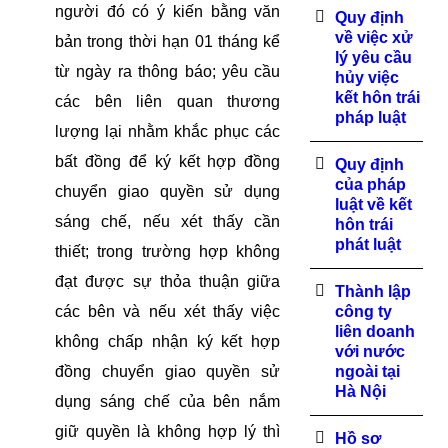
người đó có ý kiến bằng văn
Quy định
về việc xử
bản trong thời hạn 01 tháng kể
lý yêu cầu
từ ngày ra thông báo; yêu cầu
hủy việc
kết hôn trái
các bên liên quan thương
pháp luật
lượng lại nhằm khắc phục các
bất đồng để ký kết hợp đồng
Quy định
của pháp
chuyển giao quyền sử dụng
luật về kết
sáng chế, nếu xét thấy cần
hôn trái
phát luật
thiết; trong trường hợp không
đạt được sự thỏa thuận giữa
Thành lập
các bên và nếu xét thấy việc
công ty
liên doanh
không chấp nhận ký kết hợp
với nước
đồng chuyển giao quyền sử
ngoài tại
Hà Nội
dụng sáng chế của bên nắm
giữ quyền là không hợp lý thì
Hồ sơ