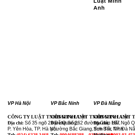
Luật Minh
Anh
VP Hà Nội
VP Bắc Ninh
VP Đà Nẵng
CÔNG TY LUẬT TNHH MINH ANH
CÔNG TY LUẬT TNHH MINH ANH
CÔNG TY LUẬT 
Địa chỉ:
Số 35 ngõ 23 Đỗ Quang,
Địa chỉ
: Số 262 đường Giáp Hải,
Địa chỉ
: 187 Ngô 
P. Yên Hòa, TP. Hà Nội
phường Bắc Giang, tỉnh Bắc Ninh
Sơn Trà, TP. Đà N
Tel:
(024) 6328.3468
Tel:
0904688288 – 0393251399
Hotline:
0903 03 45