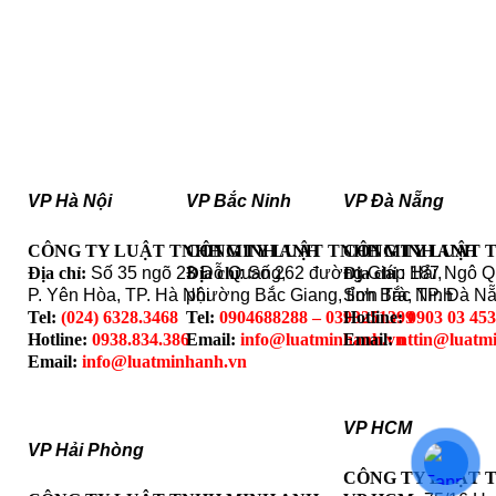
VP Hà Nội
VP Bắc Ninh
VP Đà Nẵng
CÔNG TY LUẬT TNHH MINH ANH
CÔNG TY LUẬT TNHH MINH ANH
CÔNG TY LUẬT 
Địa chỉ:
Số 35 ngõ 23 Đỗ Quang,
Địa chỉ
: Số 262 đường Giáp Hải,
Địa chỉ
: 187 Ngô 
P. Yên Hòa, TP. Hà Nội
phường Bắc Giang, tỉnh Bắc Ninh
Sơn Trà, TP. Đà N
Tel:
(024) 6328.3468
Tel:
0904688288 – 0393251399
Hotline:
0903 03 45
Hotline:
0938.834.386
Email:
info@luatminhanh.vn
Email:
nttin@luatm
Email:
info@luatminhanh.vn
VP HCM
VP Hải Phòng
CÔNG TY LUẬT 