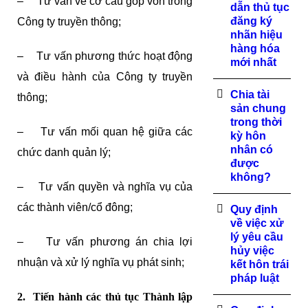
– Tư vấn về cơ cấu góp vốn trong
dẫn thủ tục
đăng ký
Công ty truyền thông;
nhãn hiệu
hàng hóa
– Tư vấn phương thức hoạt động
mới nhất
và điều hành của Công ty truyền
Chia tài
thông;
sản chung
trong thời
– Tư vấn mối quan hệ giữa các
kỳ hôn
nhân có
chức danh quản lý;
được
không?
– Tư vấn quyền và nghĩa vụ của
các thành viên/cổ đông;
Quy định
về việc xử
lý yêu cầu
– Tư vấn phương án chia lợi
hủy việc
nhuận và xử lý nghĩa vụ phát sinh;
kết hôn trái
pháp luật
2. Tiến hành các thủ tục Thành lập