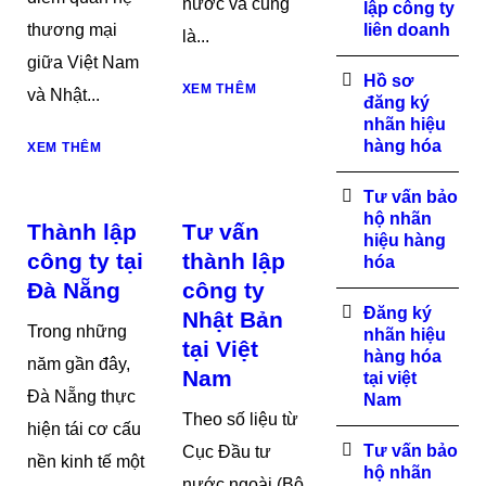
nước và cũng
lập công ty
thương mại
liên doanh
là...
giữa Việt Nam
Hồ sơ
XEM THÊM
và Nhật...
đăng ký
nhãn hiệu
hàng hóa
XEM THÊM
Tư vấn bảo
hộ nhãn
Thành lập
Tư vấn
hiệu hàng
công ty tại
thành lập
hóa
Đà Nẵng
công ty
Đăng ký
Nhật Bản
Trong những
nhãn hiệu
tại Việt
hàng hóa
năm gần đây,
Nam
tại việt
Đà Nẵng thực
Nam
Theo số liệu từ
hiện tái cơ cấu
Tư vấn bảo
Cục Đầu tư
nền kinh tế một
hộ nhãn
nước ngoài (Bộ