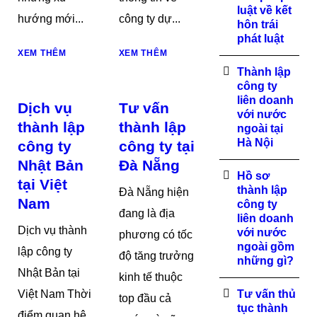
luật về kết
hướng mới...
công ty dự...
hôn trái
phát luật
XEM THÊM
XEM THÊM
Thành lập
công ty
liên doanh
Dịch vụ
Tư vấn
với nước
thành lập
thành lập
ngoài tại
Hà Nội
công ty
công ty tại
Nhật Bản
Đà Nẵng
Hồ sơ
tại Việt
thành lập
Đà Nẵng hiện
Nam
công ty
đang là địa
liên doanh
Dịch vụ thành
với nước
phương có tốc
ngoài gồm
lập công ty
độ tăng trưởng
những gì?
Nhật Bản tại
kinh tế thuộc
Việt Nam Thời
Tư vấn thủ
top đầu cả
tục thành
điểm quan hệ