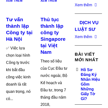
XEM THÊM
XEM THÊM
Xem thêm
Tư vấn
Thủ tục
DỊCH VỤ
thành lập
thành lập
LUẬT SƯ
Công ty tại
công ty
Xem thêm
Hà Nội
Singapore
tại Việt
✅ Việc lựa
Nam
BÀI VIẾT
chọn loại hình
MỚI NHẤT
Theo số liệu
Công ty trước
của Cục Đầu tư
khi bắt đầu
Hồ Sơ
Đăng Ký
nước ngoài, Bộ
công việc kinh
Nhãn Hiệu
Kế hoạch và
doanh là rất
Gồm
Những
Đầu tư, trong 7
quan trọng, nó
Giấy Tờ
tháng đầu năm
có...
Gì?
2018,