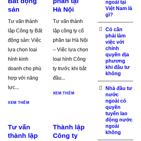
Bất động
phần tại
ngoài tại
sản
Hà Nội
Việt Nam là
gì?
Tư vấn thành
Tư vấn thành
Có cần
lập Công ty Bất
lập công ty cổ
phải làm
động sản: Việc
phần tại Hà Nội
việc với
chính
lựa chọn loại
– Việc lựa chọn
quyền địa
hình kinh
loại hình Công
phương
khi đầu tư
doanh cho phù
ty trước khi bắt
không
hợp với năng
đầu...
lực...
Nhà đầu tư
XEM THÊM
nước
ngoài có
XEM THÊM
quyền
tuyển lao
động nước
Tư vấn
Thành lập
ngoài
không
thành lập
Công ty