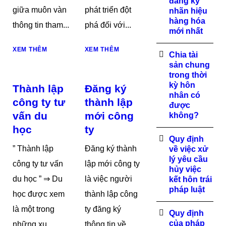
đăng ký
giữa muôn vàn
phát triển đột
nhãn hiệu
hàng hóa
thông tin tham...
phá đối với...
mới nhất
XEM THÊM
XEM THÊM
Chia tài
sản chung
trong thời
kỳ hôn
Thành lập
Đăng ký
nhân có
công ty tư
thành lập
được
vấn du
mới công
không?
học
ty
Quy định
” Thành lập
Đăng ký thành
về việc xử
lý yêu cầu
công ty tư vấn
lập mới công ty
hủy việc
du học ” ⇒ Du
là việc người
kết hôn trái
pháp luật
học được xem
thành lập công
là một trong
ty đăng ký
Quy định
của pháp
những xu
thông tin về