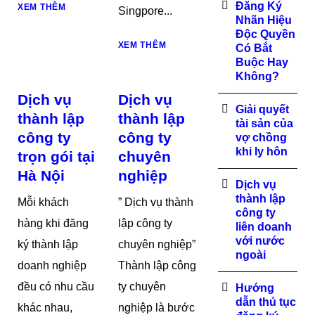
Đăng Ký
XEM THÊM
Singpore...
Nhãn Hiệu
Độc Quyền
XEM THÊM
Có Bắt
Buộc Hay
Không?
Dịch vụ
Dịch vụ
Giải quyết
thành lập
thành lập
tài sản của
công ty
công ty
vợ chồng
khi ly hôn
trọn gói tại
chuyên
Hà Nội
nghiệp
Dịch vụ
thành lập
Mỗi khách
” Dịch vụ thành
công ty
hàng khi đăng
lập công ty
liên doanh
với nước
ký thành lập
chuyên nghiệp”
ngoài
doanh nghiệp
Thành lập công
đều có nhu cầu
ty chuyên
Hướng
dẫn thủ tục
khác nhau,
nghiệp là bước