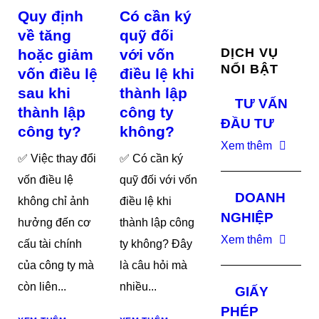
Quy định
Có cần ký
về tăng
quỹ đối
DỊCH VỤ
hoặc giảm
với vốn
NỔI BẬT
vốn điều lệ
điều lệ khi
sau khi
thành lập
TƯ VẤN
thành lập
công ty
ĐẦU TƯ
công ty?
không?
Xem thêm
✅ Việc thay đổi
✅ Có cần ký
vốn điều lệ
quỹ đối với vốn
DOANH
không chỉ ảnh
điều lệ khi
NGHIỆP
hưởng đến cơ
thành lập công
Xem thêm
cấu tài chính
ty không? Đây
của công ty mà
là câu hỏi mà
còn liên...
nhiều...
GIẤY
PHÉP