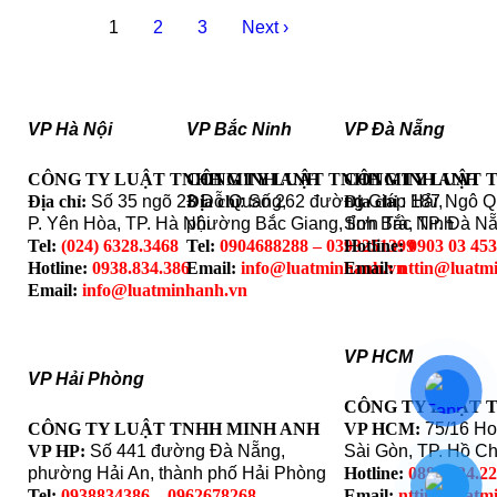
1
2
3
Next ›
VP Hà Nội
VP Bắc Ninh
VP Đà Nẵng
CÔNG TY LUẬT TNHH MINH ANH
CÔNG TY LUẬT TNHH MINH ANH
CÔNG TY LUẬT 
Địa chỉ:
Số 35 ngõ 23 Đỗ Quang,
Địa chỉ
: Số 262 đường Giáp Hải,
Địa chỉ
: 187 Ngô 
P. Yên Hòa, TP. Hà Nội
phường Bắc Giang, tỉnh Bắc Ninh
Sơn Trà, TP. Đà N
Tel:
(024) 6328.3468
Tel:
0904688288 – 0393251399
Hotline:
0903 03 45
Hotline:
0938.834.386
Email:
info@luatminhanh.vn
Email:
nttin@luatm
Email:
info@luatminhanh.vn
VP HCM
VP Hải Phòng
CÔNG TY LUẬT 
CÔNG TY LUẬT TNHH MINH ANH
VP HCM:
75/16 Ho
VP HP:
Số 441 đường Đà Nẵng,
Sài Gòn, TP. Hồ Ch
phường Hải An, thành phố Hải Phòng
Hotline:
0888.324.2
Tel:
0938834386 – 0962678268
Email:
nttin@luatm