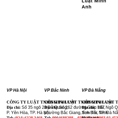
Luật Minh
Anh
VP Hà Nội
VP Bắc Ninh
VP Đà Nẵng
CÔNG TY LUẬT TNHH MINH ANH
CÔNG TY LUẬT TNHH MINH ANH
CÔNG TY LUẬT 
Địa chỉ:
Số 35 ngõ 23 Đỗ Quang,
Địa chỉ
: Số 262 đường Giáp Hải,
Địa chỉ
: 187 Ngô 
P. Yên Hòa, TP. Hà Nội
phường Bắc Giang, tỉnh Bắc Ninh
Sơn Trà, TP. Đà N
Tel:
(024) 6328.3468
Tel:
0904688288 – 0393251399
Hotline:
0903 03 45