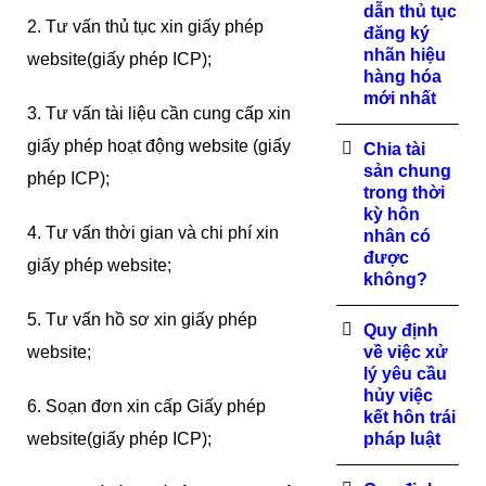
dẫn thủ tục
2. Tư vấn thủ tục xin giấy phép
đăng ký
nhãn hiệu
website(giấy phép ICP);
hàng hóa
mới nhất
3. Tư vấn tài liệu cần cung cấp xin
giấy phép hoạt động website (giấy
Chia tài
sản chung
phép ICP);
trong thời
kỳ hôn
4. Tư vấn thời gian và chi phí xin
nhân có
được
giấy phép website;
không?
5. Tư vấn hồ sơ xin giấy phép
Quy định
website;
về việc xử
lý yêu cầu
hủy việc
6. Soạn đơn xin cấp Giấy phép
kết hôn trái
website(giấy phép ICP);
pháp luật