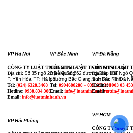
VP Hà Nội
VP Bắc Ninh
VP Đà Nẵng
CÔNG TY LUẬT TNHH MINH ANH
CÔNG TY LUẬT TNHH MINH ANH
CÔNG TY LUẬT 
Địa chỉ:
Số 35 ngõ 23 Đỗ Quang,
Địa chỉ
: Số 262 đường Giáp Hải,
Địa chỉ
: 187 Ngô 
P. Yên Hòa, TP. Hà Nội
phường Bắc Giang, tỉnh Bắc Ninh
Sơn Trà, TP. Đà N
Tel:
(024) 6328.3468
Tel:
0904688288 – 0393251399
Hotline:
0903 03 45
Hotline:
0938.834.386
Email:
info@luatminhanh.vn
Email:
nttin@luatm
Email:
info@luatminhanh.vn
VP HCM
VP Hải Phòng
CÔNG TY LUẬT 