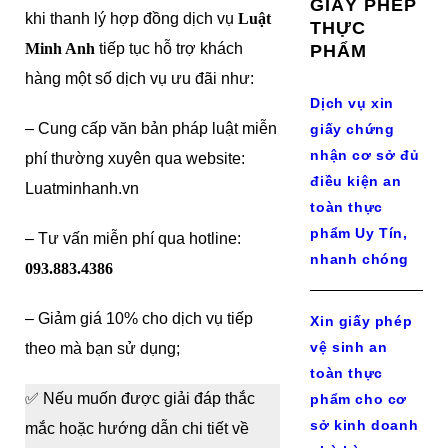
GIẤY PHÉP
khi thanh lý hợp đồng dịch vụ
Luật
THỰC
Minh Anh
tiếp tục hỗ trợ khách
PHẨM
hàng một số dịch vụ ưu đãi như:
Dịch vụ xin
– Cung cấp văn bản pháp luật miễn
giấy chứng
nhận cơ sở đủ
phí thường xuyên qua website:
điều kiện an
Luatminhanh.vn
toàn thực
phẩm Uy Tín,
– Tư vấn miễn phí qua hotline:
nhanh chóng
093.883.4386
– Giảm giá 10% cho dịch vụ tiếp
Xin giấy phép
vệ sinh an
theo mà bạn sử dụng;
toàn thực
✅ Nếu muốn được giải đáp thắc
phẩm cho cơ
sở kinh doanh
mắc hoặc hướng dẫn chi tiết về