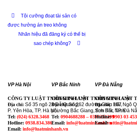
Tội cưỡng đoạt tài sản có
được hưởng án treo không
Nhãn hiệu đã đăng ký có thể bị
sao chép không?
VP Hà Nội
VP Bắc Ninh
VP Đà Nẵng
CÔNG TY LUẬT TNHH MINH ANH
CÔNG TY LUẬT TNHH MINH ANH
CÔNG TY LUẬT 
Địa chỉ:
Số 35 ngõ 23 Đỗ Quang,
Địa chỉ
: Số 262 đường Giáp Hải,
Địa chỉ
: 187 Ngô 
P. Yên Hòa, TP. Hà Nội
phường Bắc Giang, tỉnh Bắc Ninh
Sơn Trà, TP. Đà N
Tel:
(024) 6328.3468
Tel:
0904688288 – 0393251399
Hotline:
0903 03 45
Hotline:
0938.834.386
Email:
info@luatminhanh.vn
Email:
nttin@luatm
Email:
info@luatminhanh.vn