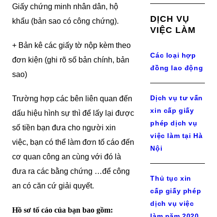
Giấy chứng minh nhân dân, hộ
DỊCH VỤ
khẩu (bản sao có công chứng).
VIỆC LÀM
+ Bản kê các giấy tờ nộp kèm theo
Các loại hợp
đơn kiện (ghi rõ số bản chính, bản
đồng lao động
sao)
Dịch vụ tư vấn
Trường hợp các bên liên quan đến
xin cấp giấy
dấu hiệu hình sự thì để lấy lại được
phép dịch vụ
số tiền bạn đưa cho người xin
việc làm tại Hà
việc, bạn có thể làm đơn tố cáo đến
Nội
cơ quan công an cùng với đó là
đưa ra các bằng chứng …để công
Thủ tục xin
an có căn cứ giải quyết.
cấp giấy phép
dịch vụ việc
Hồ sơ tố cáo của bạn bao gồm:
làm năm 2020