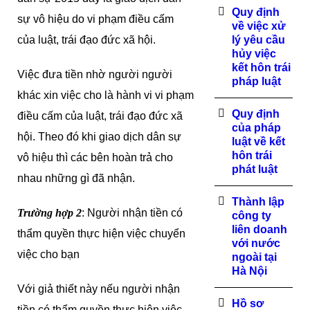
Quy định
sự vô hiệu do vi phạm điều cấm
về việc xử
của luật, trái đạo đức xã hội.
lý yêu cầu
hủy việc
kết hôn trái
Việc đưa tiền nhờ người người
pháp luật
khác xin việc cho là hành vi vi phạm
Quy định
điều cấm của luật, trái đạo đức xã
của pháp
hội. Theo đó khi giao dịch dân sự
luật về kết
hôn trái
vô hiệu thì các bên hoàn trả cho
phát luật
nhau những gì đã nhận.
Thành lập
Trường hợp 2
: Người nhận tiền có
công ty
liên doanh
thẩm quyền thực hiện việc chuyển
với nước
việc cho bạn
ngoài tại
Hà Nội
Với giả thiết này nếu người nhận
Hồ sơ
tiền có thẩm quyền thực hiện việc