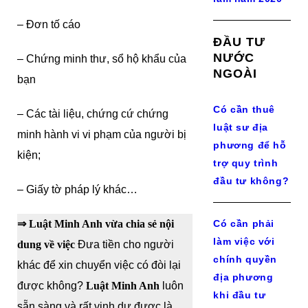
– Đơn tố cáo
ĐẦU TƯ
NƯỚC
– Chứng minh thư, sổ hộ khẩu của
NGOÀI
bạn
Có cần thuê
– Các tài liệu, chứng cứ chứng
luật sư địa
minh hành vi vi phạm của người bị
phương để hỗ
kiện;
trợ quy trình
đầu tư không?
– Giấy tờ pháp lý khác…
⇒ Luật Minh Anh vừa chia sẻ nội
Có cần phải
làm việc với
dung về việc
Đưa tiền cho người
chính quyền
khác để xin chuyển việc có đòi lại
địa phương
được không?
Luật Minh Anh
luôn
khi đầu tư
sẵn sàng và rất vinh dự được là