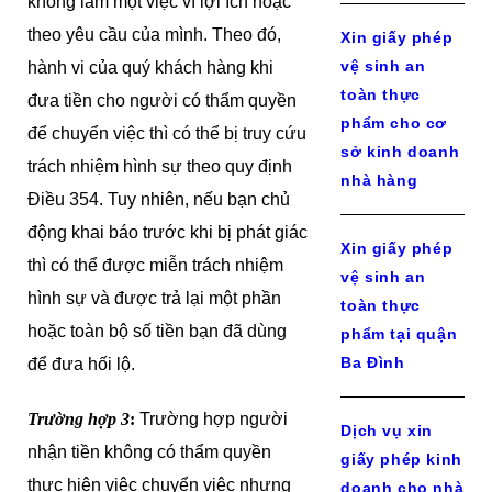
không làm một việc vì lợi ích hoặc
theo yêu cầu của mình. Theo đó,
Xin giấy phép
vệ sinh an
hành vi của quý khách hàng khi
toàn thực
đưa tiền cho người có thẩm quyền
phẩm cho cơ
để chuyển việc thì có thể bị truy cứu
sở kinh doanh
trách nhiệm hình sự theo quy định
nhà hàng
Điều 354. Tuy nhiên, nếu bạn chủ
động khai báo trước khi bị phát giác
Xin giấy phép
thì có thể được miễn trách nhiệm
vệ sinh an
hình sự và được trả lại một phần
toàn thực
hoặc toàn bộ số tiền bạn đã dùng
phẩm tại quận
Ba Đình
để đưa hối lộ.
Trường hợp 3
:
Trường hợp người
Dịch vụ xin
nhận tiền không có thẩm quyền
giấy phép kinh
thực hiện việc chuyển việc nhưng
doanh cho nhà