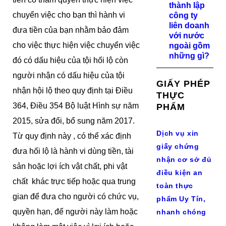
thành lập
chuyển việc cho bạn thì hành vi
công ty
liên doanh
đưa tiền của bạn nhằm bảo đảm
với nước
cho việc thực hiện việc chuyển việc
ngoài gồm
những gì?
đó có dấu hiệu của tội hối lộ còn
người nhận có dấu hiệu của tội
GIẤY PHÉP
nhận hội lộ theo quy định tại Điều
THỰC
364, Điều 354 Bộ luật Hình sự năm
PHẨM
2015, sửa đổi, bổ sung năm 2017.
Dịch vụ xin
Từ quy định này , có thể xác định
giấy chứng
đưa hối lộ là hành vi dùng tiền, tài
nhận cơ sở đủ
sản hoặc lợi ích vật chất, phi vật
điều kiện an
chất khác trực tiếp hoặc qua trung
toàn thực
gian để đưa cho người có chức vụ,
phẩm Uy Tín,
quyền hạn, để người này làm hoặc
nhanh chóng