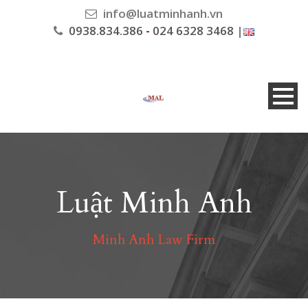
info@luatminhanh.vn
0938.834.386
-
024 6328 3468
|
Luật Minh Anh
Minh Anh Law Firm