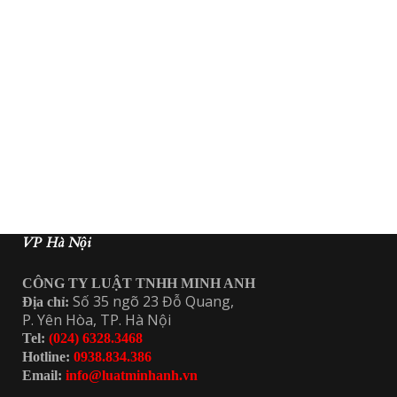
VP Hà Nội
CÔNG TY LUẬT TNHH MINH ANH
Số 35 ngõ 23 Đỗ Quang,
Địa chỉ:
P. Yên Hòa, TP. Hà Nội
Tel:
(024) 6328.3468
Hotline:
0938.834.386
Email:
info@luatminhanh.vn