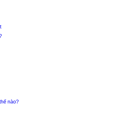
t
?
thế nào?