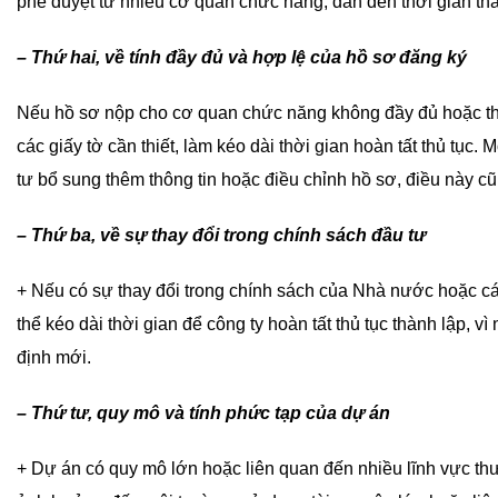
phê duyệt từ nhiều cơ quan chức năng, dẫn đến thời gian thà
– Thứ hai, về tính đầy đủ và hợp lệ của hồ sơ đăng ký
Nếu hồ sơ nộp cho cơ quan chức năng không đầy đủ hoặc thi
các giấy tờ cần thiết, làm kéo dài thời gian hoàn tất thủ tục
tư bổ sung thêm thông tin hoặc điều chỉnh hồ sơ, điều này cũ
– Thứ ba, về sự thay đổi trong chính sách đầu tư
+ Nếu có sự thay đổi trong chính sách của Nhà nước hoặc các
thể kéo dài thời gian để công ty hoàn tất thủ tục thành lập, 
định mới.
– Thứ tư, quy mô và tính phức tạp của dự án
+ Dự án có quy mô lớn hoặc liên quan đến nhiều lĩnh vực thư