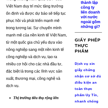
thành lập
Việt Nam duy trì mức tăng trưởng
công ty
liên doanh
ổn định và được dự báo sẽ tiếp tục
với nước
phục hồi và phát triển mạnh mẽ
ngoài gồm
những gì?
trong tương lai. Sự chuyển mình
mạnh mẽ của nền kinh tế Việt Nam,
GIẤY PHÉP
từ một quốc gia chủ yếu dựa vào
THỰC
nông nghiệp sang một nền kinh tế
PHẨM
công nghiệp và dịch vụ, tạo ra
Dịch vụ xin
nhiều cơ hội cho các nhà đầu tư,
giấy chứng
đặc biệt là trong các lĩnh vực sản
nhận cơ sở đủ
xuất, thương mại, công nghệ và
điều kiện an
dịch vụ.
toàn thực
phẩm Uy Tín,
Thị trường tiêu thụ rộng lớn
nhanh chóng