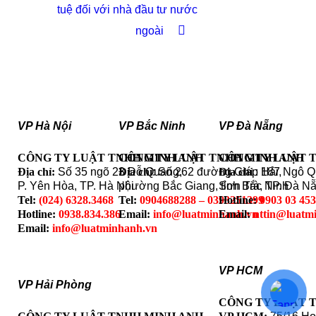
tuệ đối với nhà đầu tư nước
ngoài
VP Hà Nội
VP Bắc Ninh
VP Đà Nẵng
CÔNG TY LUẬT TNHH MINH ANH
CÔNG TY LUẬT TNHH MINH ANH
CÔNG TY LUẬT 
Địa chỉ:
Số 35 ngõ 23 Đỗ Quang,
Địa chỉ
: Số 262 đường Giáp Hải,
Địa chỉ
: 187 Ngô 
P. Yên Hòa, TP. Hà Nội
phường Bắc Giang, tỉnh Bắc Ninh
Sơn Trà, TP. Đà N
Tel:
(024) 6328.3468
Tel:
0904688288 – 0393251399
Hotline:
0903 03 45
Hotline:
0938.834.386
Email:
info@luatminhanh.vn
Email:
nttin@luatm
Email:
info@luatminhanh.vn
VP HCM
VP Hải Phòng
CÔNG TY LUẬT 