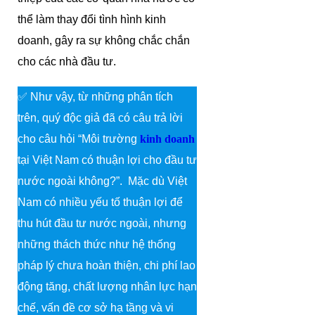
thể làm thay đổi tình hình kinh
doanh, gây ra sự không chắc chắn
cho các nhà đầu tư.
✅ Như vậy, từ những phân tích
trên, quý độc giả đã có câu trả lời
cho câu hỏi “Môi trường
kinh doanh
tại Việt Nam có thuận lợi cho đầu tư
nước ngoài không?”. Mặc dù Việt
Nam có nhiều yếu tố thuận lợi để
thu hút đầu tư nước ngoài, nhưng
những thách thức như hệ thống
pháp lý chưa hoàn thiện, chi phí lao
động tăng, chất lượng nhân lực hạn
chế, vấn đề cơ sở hạ tầng và vi