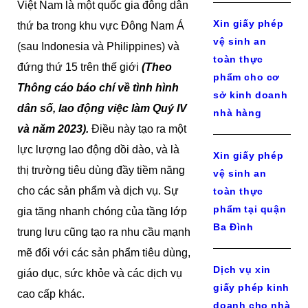
Việt Nam là một quốc gia đông dân
Xin giấy phép
thứ ba trong khu vực Đông Nam Á
vệ sinh an
(sau Indonesia và Philippines) và
toàn thực
đứng thứ 15 trên thế giới
(Theo
phẩm cho cơ
Thông cáo báo chí về tình hình
sở kinh doanh
dân số, lao động việc làm Quý IV
nhà hàng
và năm 2023).
Điều này tạo ra một
lực lượng lao động dồi dào, và là
Xin giấy phép
thị trường tiêu dùng đầy tiềm năng
vệ sinh an
cho các sản phẩm và dịch vụ. Sự
toàn thực
phẩm tại quận
gia tăng nhanh chóng của tầng lớp
Ba Đình
trung lưu cũng tạo ra nhu cầu mạnh
mẽ đối với các sản phẩm tiêu dùng,
Dịch vụ xin
giáo dục, sức khỏe và các dịch vụ
giấy phép kinh
cao cấp khác.
doanh cho nhà