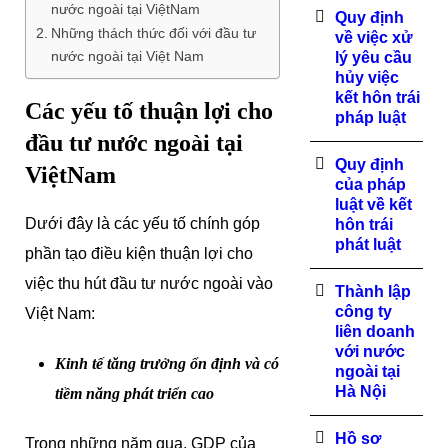
nước ngoài tại ViệtNam
Quy định
Những thách thức đối với đầu tư
về việc xử
nước ngoài tại Việt Nam
lý yêu cầu
hủy việc
kết hôn trái
Các yếu tố thuận lợi cho
pháp luật
đầu tư nước ngoài tại
Quy định
ViệtNam
của pháp
luật về kết
Dưới đây là các yếu tố chính góp
hôn trái
phát luật
phần tạo điều kiện thuận lợi cho
việc thu hút đầu tư nước ngoài vào
Thành lập
công ty
Việt Nam:
liên doanh
với nước
Kinh tế tăng trưởng ổn định và có
ngoài tại
Hà Nội
tiềm năng phát triển cao
Hồ sơ
Trong những năm qua, GDP của