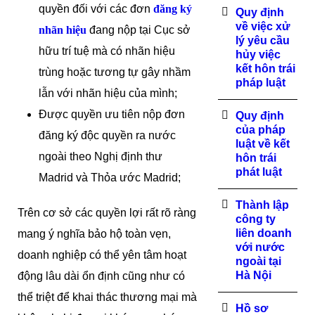
quyền đối với các đơn
đăng ký
Quy định
về việc xử
nhãn hiệu
đang nộp tại Cục sở
lý yêu cầu
hữu trí tuệ mà có nhãn hiệu
hủy việc
kết hôn trái
trùng hoặc tương tự gây nhầm
pháp luật
lẫn với nhãn hiệu của mình;
Được quyền ưu tiên nộp đơn
Quy định
của pháp
đăng ký độc quyền ra nước
luật về kết
ngoài theo Nghị định thư
hôn trái
phát luật
Madrid và Thỏa ước Madrid;
Thành lập
Trên cơ sở các quyền lợi rất rõ ràng
công ty
liên doanh
mang ý nghĩa bảo hộ toàn vẹn,
với nước
doanh nghiệp có thể yên tâm hoạt
ngoài tại
Hà Nội
động lâu dài ổn định cũng như có
thể triệt để khai thác thương mại mà
Hồ sơ