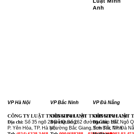
Luật Minh
Anh
VP Hà Nội
VP Bắc Ninh
VP Đà Nẵng
CÔNG TY LUẬT TNHH MINH ANH
CÔNG TY LUẬT TNHH MINH ANH
CÔNG TY LUẬT 
Địa chỉ:
Số 35 ngõ 23 Đỗ Quang,
Địa chỉ
: Số 262 đường Giáp Hải,
Địa chỉ
: 187 Ngô 
P. Yên Hòa, TP. Hà Nội
phường Bắc Giang, tỉnh Bắc Ninh
Sơn Trà, TP. Đà N
Tel:
(024) 6328.3468
Tel:
0904688288 – 0393251399
Hotline:
0903 03 45