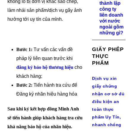
không lo bị đơn vị khác sao chép,
thành lập
công ty
làm nhái sản phẩm/dịch vụ gây ảnh
liên doanh
hưởng tới uy tín của mình.
với nước
ngoài gồm
Dịch vụ đăng ký nhãn hiệu độc quyền của
những gì?
Luật Minh Anh
GIẤY PHÉP
Bước 1:
Tư vấn các vấn đề
THỰC
pháp lý liên quan trước khi
PHẨM
đăng ký bảo hộ thương hiệu
cho
khách hàng;
Dịch vụ xin
Bước 2:
Tiến hành tra cứu để
giấy chứng
Đăng ký nhãn hiệu hàng hóa
nhận cơ sở đủ
điều kiện an
Sau khi ký kết hợp đồng Minh Anh
toàn thực
phẩm Uy Tín,
sẽ tiến hành giúp khách hàng tra cứu
nhanh chóng
khả năng bảo hộ của nhãn hiệu.