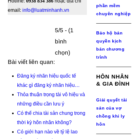
Hotline:
0938 834 386
hoặc địa chỉ
phần mềm
email:
info@luatminhanh.vn
chuyên nghiệp
5/5 - (1
Bảo hộ bản
bình
quyền kịch
bản chương
chọn)
trình
Bài viết liên quan:
Đăng ký nhãn hiệu quốc tế
HÔN NHÂN
& GIA ĐÌNH
khác gì đăng ký nhãn hiệu…
Thỏa thuận trọng tài vô hiệu và
Giải quyết tài
những điều cần lưu ý
sản của vợ
Có thể chia tài sản chung trong
chồng khi ly
thời kỳ hôn nhân không?
hôn
Có giới hạn nào về tỷ lệ lao