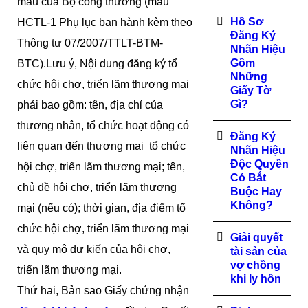
mẫu của Bộ công thương (mẫu
Hồ Sơ
HCTL-1 Phụ lục ban hành kèm theo
Đăng Ký
Thông tư 07/2007/TTLT-BTM-
Nhãn Hiệu
Gồm
BTC).Lưu ý, Nội dung đăng ký tổ
Những
chức hội chợ, triển lãm thương mại
Giấy Tờ
Gì?
phải bao gồm: tên, địa chỉ của
thương nhân, tổ chức hoạt động có
Đăng Ký
liên quan đến thương mại tổ chức
Nhãn Hiệu
Độc Quyền
hội chợ, triển lãm thương mại; tên,
Có Bắt
chủ đề hội chợ, triển lãm thương
Buộc Hay
Không?
mại (nếu có); thời gian, địa điểm tổ
chức hội chợ, triển lãm thương mại
Giải quyết
và quy mô dự kiến của hội chợ,
tài sản của
vợ chồng
triển lãm thương mại.
khi ly hôn
Thứ hai, Bản sao Giấy chứng nhận