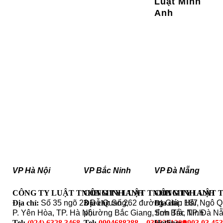
Luật Minh
Anh
VP Hà Nội
VP Bắc Ninh
VP Đà Nẵng
CÔNG TY LUẬT TNHH MINH ANH
CÔNG TY LUẬT TNHH MINH ANH
CÔNG TY LUẬT 
Địa chỉ:
Số 35 ngõ 23 Đỗ Quang,
Địa chỉ
: Số 262 đường Giáp Hải,
Địa chỉ
: 187 Ngô 
P. Yên Hòa, TP. Hà Nội
phường Bắc Giang, tỉnh Bắc Ninh
Sơn Trà, TP. Đà N
Tel:
(024) 6328.3468
Tel:
0904688288 – 0393251399
Hotline:
0903 03 45