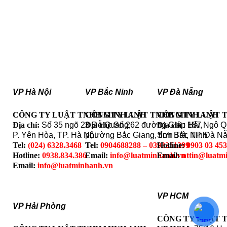
VP Hà Nội
VP Bắc Ninh
VP Đà Nẵng
CÔNG TY LUẬT TNHH MINH ANH
CÔNG TY LUẬT TNHH MINH ANH
CÔNG TY LUẬT 
Địa chỉ:
Số 35 ngõ 23 Đỗ Quang,
Địa chỉ
: Số 262 đường Giáp Hải,
Địa chỉ
: 187 Ngô 
P. Yên Hòa, TP. Hà Nội
phường Bắc Giang, tỉnh Bắc Ninh
Sơn Trà, TP. Đà N
Tel:
(024) 6328.3468
Tel:
0904688288 – 0393251399
Hotline:
0903 03 45
Hotline:
0938.834.386
Email:
info@luatminhanh.vn
Email:
nttin@luatm
Email:
info@luatminhanh.vn
VP HCM
VP Hải Phòng
CÔNG TY LUẬT 