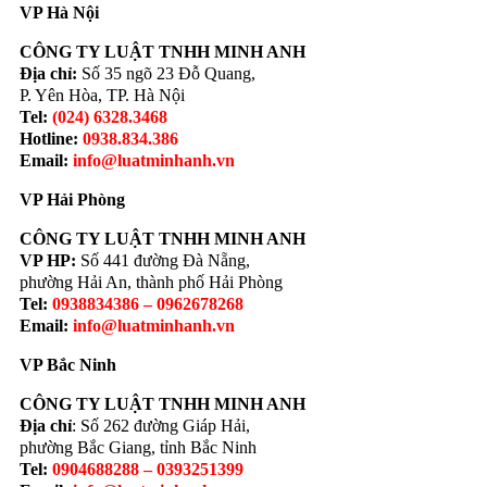
VP Hà Nội
CÔNG TY LUẬT TNHH MINH ANH
Địa chỉ:
Số 35 ngõ 23 Đỗ Quang,
P. Yên Hòa, TP. Hà Nội
Tel:
(024) 6328.3468
Hotline:
0938.834.386
Email:
info@luatminhanh.vn
VP Hải Phòng
CÔNG TY LUẬT TNHH MINH ANH
VP HP:
Số 441 đường Đà Nẵng,
phường Hải An, thành phố Hải Phòng
Tel:
0938834386 – 0962678268
Email:
info@luatminhanh.vn
VP Bắc Ninh
CÔNG TY LUẬT TNHH MINH ANH
Địa chỉ
: Số 262 đường Giáp Hải,
phường Bắc Giang, tỉnh Bắc Ninh
Tel:
0904688288 – 0393251399