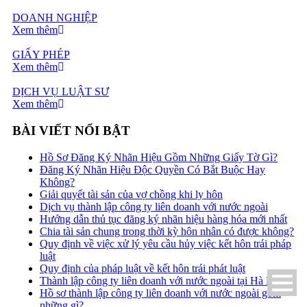
DOANH NGHIỆP
Xem thêm
GIẤY PHÉP
Xem thêm
DỊCH VỤ LUẬT SƯ
Xem thêm
BÀI VIẾT NỔI BẬT
Hồ Sơ Đăng Ký Nhãn Hiệu Gồm Những Giấy Tờ Gì?
Đăng Ký Nhãn Hiệu Độc Quyền Có Bắt Buộc Hay
Không?
Giải quyết tài sản của vợ chồng khi ly hôn
Dịch vụ thành lập công ty liên doanh với nước ngoài
Hướng dẫn thủ tục đăng ký nhãn hiệu hàng hóa mới nhất
Chia tài sản chung trong thời kỳ hôn nhân có được không?
Quy định về việc xử lý yêu cầu hủy việc kết hôn trái pháp
luật
Quy định của pháp luật về kết hôn trái phát luật
Thành lập công ty liên doanh với nước ngoài tại Hà Nội
Hồ sơ thành lập công ty liên doanh với nước ngoài gồm
những gì?