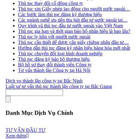
Thủ tục thay đổi cổ đông công ty
Thủ tục xin Giấy phép lao động cho người nước ngoài…
Các bước làm thủ tục đăng ký thương hiệu
Các ngành nghề ưu tiên thu hút đầu tư nước ngoài tại…
Quy trình và thủ tục đầu tư nước ngoài vào Việt Nam
Thủ tục gia hạn và thời gian bảo hộ nhãn hiệu là bao lâu?
Thủ tục ly hôn với người nước ngoài
Thủ tục cần thiết để được cấp giấy chứng nhận đầu tư…
Hướng dẫn thủ tục đăng ký nhãn hiệu hàng hóa mới nhất
Thủ tục chuyển đổi loại hình doanh nghiệp
Thủ tục đăng ký bảo hộ thương hiệu
Bộ hồ sơ thay đổi thành viên Công ty
Tư vấn thành lập Công ty tại Hà Nội
Dịch vụ thành lập công ty tại Bắc Ninh
Luật sư tư vấn thủ tục thành lập công ty tại Bắc Giang
Danh Mục Dịch Vụ Chính
TƯ VẤN ĐẦU TƯ
Xem thêm