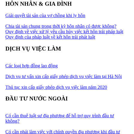
HÔN NHÂN & GIA ĐÌNH
Giải quyết tài sản của vợ chồng khi ly hôn
Chia tài sản chung trong thời kỳ hôn nhân có được không?
Quy định về việc xử lý yêu cầu hủy việc kết hôn trái pháp luật
Quy định của pháp luật về kết hôn trái phát luật
DỊCH VỤ VIỆC LÀM
Các loại hợp đồng lao động
Dịch vụ tư vấn xin cấp giấy phép dịch vụ việc làm tại Hà Nội
Thủ tục xin cấp giấy phép dịch vụ việc làm năm 2020
ĐẦU TƯ NƯỚC NGOÀI
Có cần thuê luật sư địa phương để hỗ trợ quy trình đầu tư
không?
Có cần phải làm việc với chính quyền địa phương khi đầu tư