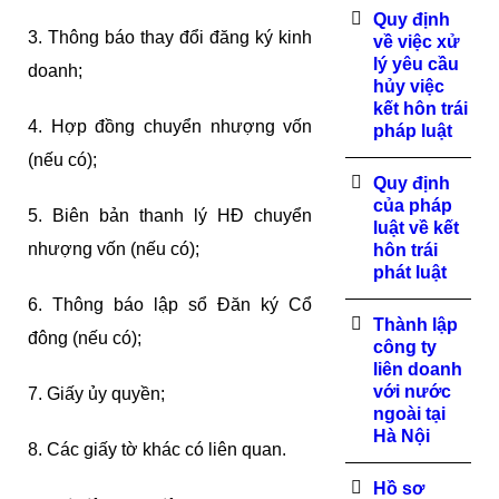
Quy định
3. Thông báo thay đổi đăng ký kinh
về việc xử
lý yêu cầu
doanh;
hủy việc
kết hôn trái
4. Hợp đồng chuyển nhượng vốn
pháp luật
(nếu có);
Quy định
của pháp
5. Biên bản thanh lý HĐ chuyển
luật về kết
nhượng vốn (nếu có);
hôn trái
phát luật
6. Thông báo lập sổ Đăn ký Cổ
Thành lập
đông (nếu có);
công ty
liên doanh
với nước
7. Giấy ủy quyền;
ngoài tại
Hà Nội
8. Các giấy tờ khác có liên quan.
Hồ sơ