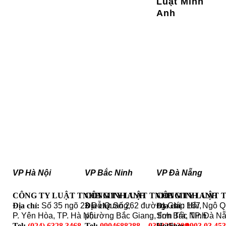
Luật Minh
Anh
VP Hà Nội
VP Bắc Ninh
VP Đà Nẵng
CÔNG TY LUẬT TNHH MINH ANH
CÔNG TY LUẬT TNHH MINH ANH
CÔNG TY LUẬT 
Địa chỉ:
Số 35 ngõ 23 Đỗ Quang,
Địa chỉ
: Số 262 đường Giáp Hải,
Địa chỉ
: 187 Ngô 
P. Yên Hòa, TP. Hà Nội
phường Bắc Giang, tỉnh Bắc Ninh
Sơn Trà, TP. Đà N
Tel:
(024) 6328.3468
Tel:
0904688288 – 0393251399
Hotline:
0903 03 45