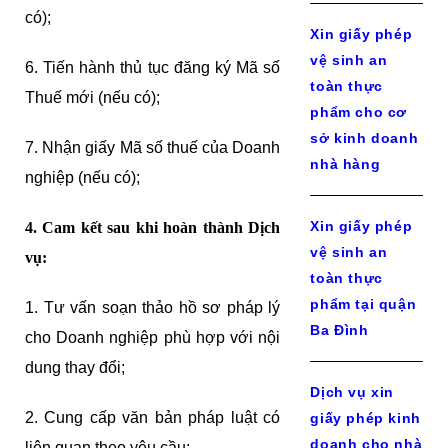
có);
Xin giấy phép
vệ sinh an
6. Tiến hành thủ tục đăng ký Mã số
toàn thực
Thuế mới (nếu có);
phẩm cho cơ
sở kinh doanh
7. Nhận giấy Mã số thuế của Doanh
nhà hàng
nghiệp (nếu có);
Xin giấy phép
4. Cam kết sau khi hoàn thành Dịch
vệ sinh an
vụ:
toàn thực
phẩm tại quận
1. Tư vấn soạn thảo hồ sơ pháp lý
Ba Đình
cho Doanh nghiệp phù hợp với nội
dung thay đổi;
Dịch vụ xin
2. Cung cấp văn bản pháp luật có
giấy phép kinh
doanh cho nhà
liên quan theo yêu cầu;