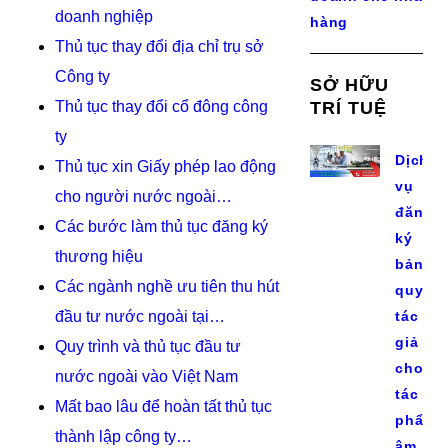
doanh nghiệp
hàng
Thủ tục thay đổi địa chỉ trụ sở
Công ty
SỞ HỮU
Thủ tục thay đổi cổ đông công
TRÍ TUỆ
ty
Dịch
Thủ tục xin Giấy phép lao động
vụ
cho người nước ngoài…
đăng
Các bước làm thủ tục đăng ký
ký
thương hiệu
bản
Các ngành nghề ưu tiên thu hút
quyền
đầu tư nước ngoài tại…
tác
giả
Quy trình và thủ tục đầu tư
cho
nước ngoài vào Việt Nam
tác
Mất bao lâu để hoàn tất thủ tục
phẩm
thành lập công ty…
âm