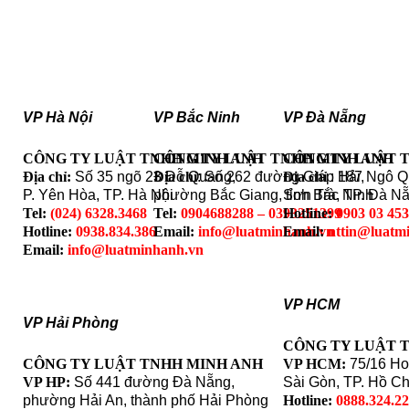
VP Hà Nội
VP Bắc Ninh
VP Đà Nẵng
CÔNG TY LUẬT TNHH MINH ANH
CÔNG TY LUẬT TNHH MINH ANH
CÔNG TY LUẬT 
Địa chỉ:
Số 35 ngõ 23 Đỗ Quang,
Địa chỉ
: Số 262 đường Giáp Hải,
Địa chỉ
: 187 Ngô 
P. Yên Hòa, TP. Hà Nội
phường Bắc Giang, tỉnh Bắc Ninh
Sơn Trà, TP. Đà N
Tel:
(024) 6328.3468
Tel:
0904688288 – 0393251399
Hotline:
0903 03 45
Hotline:
0938.834.386
Email:
info@luatminhanh.vn
Email:
nttin@luatm
Email:
info@luatminhanh.vn
VP HCM
VP Hải Phòng
CÔNG TY LUẬT 
CÔNG TY LUẬT TNHH MINH ANH
VP HCM:
75/16 Ho
VP HP:
Số 441 đường Đà Nẵng,
Sài Gòn, TP. Hồ Ch
phường Hải An, thành phố Hải Phòng
Hotline:
0888.324.2