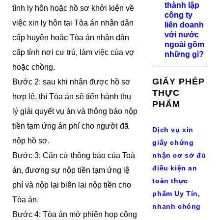
thành lập
tình ly hôn hoặc hồ sơ khởi kiện về
công ty
việc xin ly hôn tại Tòa án nhân dân
liên doanh
với nước
cấp huyện hoặc Tòa án nhân dân
ngoài gồm
cấp tỉnh nơi cư trú, làm việc của vợ
những gì?
hoặc chồng.
GIẤY PHÉP
Bước 2: sau khi nhận được hồ sơ
THỰC
hợp lệ, thì Tòa án sẽ tiến hành thụ
PHẨM
lý giải quyết vụ án và thông báo nộp
tiền tạm ứng án phí cho người đã
Dịch vụ xin
nộp hồ sơ.
giấy chứng
Bước 3: Căn cứ thông báo của Toà
nhận cơ sở đủ
điều kiện an
án, đương sự nộp tiền tạm ứng lệ
toàn thực
phí và nộp lại biên lai nộp tiền cho
phẩm Uy Tín,
Tòa án.
nhanh chóng
Bước 4: Tòa án mở phiên họp công