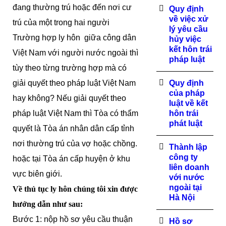
đang thường trú hoặc đến nơi cư
Quy định
về việc xử
trú của một trong hai người
lý yêu cầu
Trường hợp ly hôn giữa công dân
hủy việc
kết hôn trái
Việt Nam với người nước ngoài thì
pháp luật
tùy theo từng trường hợp mà có
giải quyết theo pháp luật Việt Nam
Quy định
của pháp
hay không? Nếu giải quyết theo
luật về kết
pháp luật Việt Nam thì Tòa có thẩm
hôn trái
phát luật
quyết là Tòa án nhân dân cấp tỉnh
nơi thường trú của vợ hoặc chồng.
Thành lập
công ty
hoặc tại Tòa án cấp huyện ở khu
liên doanh
vực biên giới.
với nước
ngoài tại
Về thủ tục ly hôn chúng tôi xin được
Hà Nội
hướng dẫn như sau:
Bước 1: nộp hồ sơ yêu cầu thuận
Hồ sơ