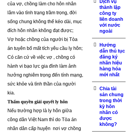
Dịch vụ
của vợ, chồng làm cho hôn nhân
thành lập
lâm vào tình trạng trầm trọng, đời
công ty
liên doanh
sống chung không thể kéo dài, mục
với nước
đích hôn nhân không đạt được;
ngoài
Vợ hoặc chồng của người bị Tòa
Hướng
án tuyên bố mất tích yêu cầu ly hôn;
dẫn thủ tục
đăng ký
Có căn cứ về việc vợ , chồng có
nhãn hiệu
hành vi bạo lực gia đình làm ảnh
hàng hóa
mới nhất
hưởng nghiêm trọng đến tính mạng,
sức khỏe và tình thần của người
Chia tài
kia.
sản chung
trong thời
Thẩm quyền giải quyết ly hôn
kỳ hôn
Nếu trường hợp là ly hôn giữa
nhân có
được
công dân Việt Nam thì do Tòa án
không?
nhân dân cấp huyện nơi vợ chồng