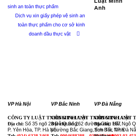
Luật Minh
sinh an toàn thực phẩm
Anh
Dịch vụ xin giấy phép vệ sinh an
toàn thực phẩm cho cơ sở kinh
doanh dầu thực vật
VP Hà Nội
VP Bắc Ninh
VP Đà Nẵng
CÔNG TY LUẬT TNHH MINH ANH
CÔNG TY LUẬT TNHH MINH ANH
CÔNG TY LUẬT 
Địa chỉ:
Số 35 ngõ 23 Đỗ Quang,
Địa chỉ
: Số 262 đường Giáp Hải,
Địa chỉ
: 187 Ngô 
P. Yên Hòa, TP. Hà Nội
phường Bắc Giang, tỉnh Bắc Ninh
Sơn Trà, TP. Đà N
Tel:
(024) 6328.3468
Tel:
0904688288 – 0393251399
Hotline:
0903 03 45