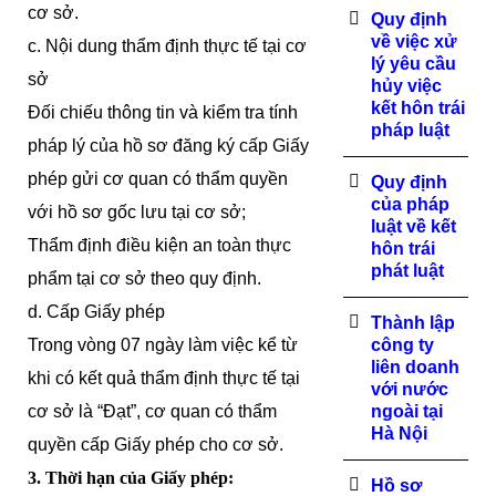
cơ sở.
Quy định
về việc xử
c. Nội dung thẩm định thực tế tại cơ
lý yêu cầu
sở
hủy việc
kết hôn trái
Đối chiếu thông tin và kiểm tra tính
pháp luật
pháp lý của hồ sơ đăng ký cấp Giấy
phép gửi cơ quan có thẩm quyền
Quy định
của pháp
với hồ sơ gốc lưu tại cơ sở;
luật về kết
Thẩm định điều kiện an toàn thực
hôn trái
phát luật
phẩm tại cơ sở theo quy định.
d. Cấp Giấy phép
Thành lập
Trong vòng 07 ngày làm việc kể từ
công ty
liên doanh
khi có kết quả thẩm định thực tế tại
với nước
cơ sở là “Đạt”, cơ quan có thẩm
ngoài tại
Hà Nội
quyền cấp Giấy phép cho cơ sở.
3. Thời hạn của Giấy phép:
Hồ sơ