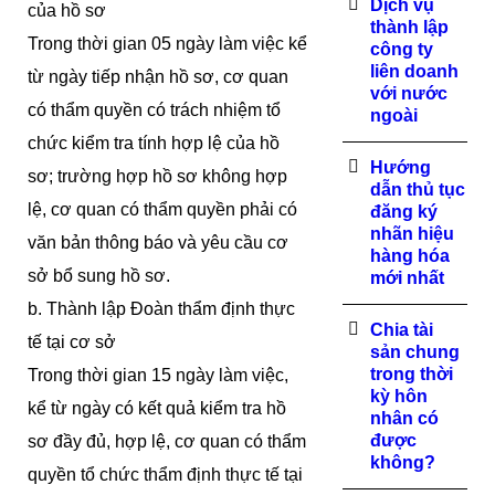
Dịch vụ
của hồ sơ
thành lập
Trong thời gian 05 ngày làm việc kể
công ty
liên doanh
từ ngày tiếp nhận hồ sơ, cơ quan
với nước
có thẩm quyền có trách nhiệm tổ
ngoài
chức kiểm tra tính hợp lệ của hồ
Hướng
sơ; trường hợp hồ sơ không hợp
dẫn thủ tục
lệ, cơ quan có thẩm quyền phải có
đăng ký
nhãn hiệu
văn bản thông báo và yêu cầu cơ
hàng hóa
sở bổ sung hồ sơ.
mới nhất
b. Thành lập Đoàn thẩm định thực
Chia tài
tế tại cơ sở
sản chung
trong thời
Trong thời gian 15 ngày làm việc,
kỳ hôn
kể từ ngày có kết quả kiểm tra hồ
nhân có
được
sơ đầy đủ, hợp lệ, cơ quan có thẩm
không?
quyền tổ chức thẩm định thực tế tại