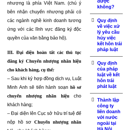
được
nhượng là phía Việt Nam. (chú ý
không?
bên nhận chuyển nhượng phải có
các ngành nghề kinh doanh tương
Quy định
về việc xử
ứng với các lĩnh vực đăng ký độc
lý yêu cầu
quyền của văn bằng bảo hộ).
hủy việc
kết hôn trái
pháp luật
III. Đại diện hoàn tất các thủ tục
đăng ký Chuyển nhượng nhãn hiệu
Quy định
của pháp
cho khách hàng, cụ thể
:
luật về kết
– Sau khi ký hợp đồng dịch vụ, Luật
hôn trái
phát luật
Minh Anh sẽ tiến hành soạn
hồ sơ
chuyển nhượng nhãn hiệu
cho
Thành lập
khách hàng;
công ty
liên doanh
– Đại diện lên Cục sở hữu trí tuệ để
với nước
nộp hồ sơ
Chuyển nhượng nhãn
ngoài tại
Hà Nội