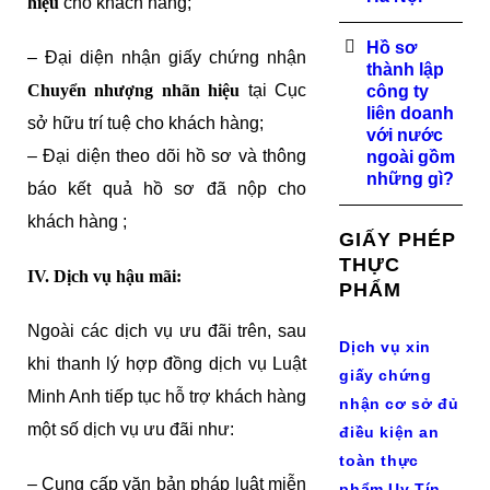
hiệu
cho khách hàng;
Hồ sơ
– Đại diện nhận giấy chứng nhận
thành lập
Chuyển nhượng nhãn hiệu
tại Cục
công ty
liên doanh
sở hữu trí tuệ cho khách hàng;
với nước
– Đại diện theo dõi hồ sơ và thông
ngoài gồm
những gì?
báo kết quả hồ sơ đã nộp cho
khách hàng ;
GIẤY PHÉP
THỰC
IV. Dịch vụ hậu mãi:
PHẨM
Ngoài các dịch vụ ưu đãi trên, sau
Dịch vụ xin
khi thanh lý hợp đồng dịch vụ Luật
giấy chứng
Minh Anh tiếp tục hỗ trợ khách hàng
nhận cơ sở đủ
một số dịch vụ ưu đãi như:
điều kiện an
toàn thực
– Cung cấp văn bản pháp luật miễn
phẩm Uy Tín,