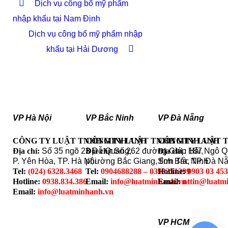
Dịch vụ công bố mỹ phẩm
nhập khẩu tại Nam Định
Dịch vụ công bố mỹ phẩm nhập
khẩu tại Hải Dương
VP Hà Nội
VP Bắc Ninh
VP Đà Nẵng
CÔNG TY LUẬT TNHH MINH ANH
CÔNG TY LUẬT TNHH MINH ANH
CÔNG TY LUẬT 
Địa chỉ:
Số 35 ngõ 23 Đỗ Quang,
Địa chỉ
: Số 262 đường Giáp Hải,
Địa chỉ
: 187 Ngô 
P. Yên Hòa, TP. Hà Nội
phường Bắc Giang, tỉnh Bắc Ninh
Sơn Trà, TP. Đà N
Tel:
(024) 6328.3468
Tel:
0904688288 – 0393251399
Hotline:
0903 03 45
Hotline:
0938.834.386
Email:
info@luatminhanh.vn
Email:
nttin@luatm
Email:
info@luatminhanh.vn
VP HCM