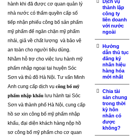
Dịch vụ
hành khi đã được cơ quan quản lý
thành lập
nhà nước có thẩm quyền cấp số
công ty
liên doanh
tiếp nhận phiếu công bố sản phẩm
với nước
mỹ phẩm để ngăn chặn mỹ phẩm
ngoài
nhái, giả về chất lượng và bảo vệ
Hướng
an toàn cho người tiêu dùng.
dẫn thủ tục
đăng ký
Nhằm hỗ trợ cho việc lưu hành mỹ
nhãn hiệu
phẩm nhập ngoại tại huyện Sóc
hàng hóa
mới nhất
Sơn và thủ đô Hà Nội. Tư vấn Minh
Anh cung cấp dịch vụ
công bố mỹ
Chia tài
phẩm
nhập khẩu
lưu hành tại Sóc
sản chung
trong thời
Sơn và thành phố Hà Nội, cung cấp
kỳ hôn
hồ sơ xin công bố mỹ phẩm nhập
nhân có
được
khẩu, đại diện khách hàng nộp hồ
không?
sơ công bố mỹ phẩm cho cơ quan