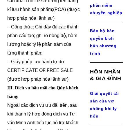
sản xuất cho cơ sở đứng tên đăng
phần mềm
kí lưu hành sản phẩm;(POA) (được
chuyên nghiệp
hợp pháp hóa lãnh sự)
– Công thức: Ghi đầy đủ các thành
Bảo hộ bản
phần cấu tạo; ghi rõ nồng độ, hàm
quyền kịch
lượng hoặc tỷ lệ phần trăm của
bản chương
từng thành phần;
trình
– Giấy phép lưu hành tự do
CERTIFICATE OF FREE SALE
HÔN NHÂN
& GIA ĐÌNH
(được hợp pháp hóa lãnh sự)
III. Dịch vụ hậu mãi cho Qúy khách
Giải quyết tài
hàng:
sản của vợ
Ngoài các dịch vụ ưu đãi trên, sau
chồng khi ly
khi thanh lý hợp đồng dịch vụ Tư
hôn
vấn Minh Anh tiếp tục hỗ trợ khách