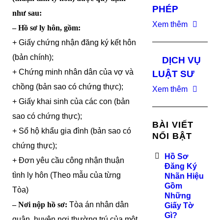
PHÉP
như sau:
Xem thêm
– Hồ sơ ly hôn, gồm:
+ Giấy chứng nhận đăng ký kết hôn
(bản chính);
DỊCH VỤ
+ Chứng minh nhân dân của vợ và
LUẬT SƯ
chồng (bản sao có chứng thực);
Xem thêm
+ Giấy khai sinh của các con (bản
sao có chứng thực);
BÀI VIẾT
+ Sổ hộ khẩu gia đình (bản sao có
NỔI BẬT
chứng thực);
Hồ Sơ
+ Đơn yêu cầu công nhận thuận
Đăng Ký
tình ly hôn (Theo mẫu của từng
Nhãn Hiệu
Gồm
Tòa)
Những
– Nơi nộp hồ sơ:
Tòa án nhân dân
Giấy Tờ
Gì?
quận, huyện nơi thường trú của một