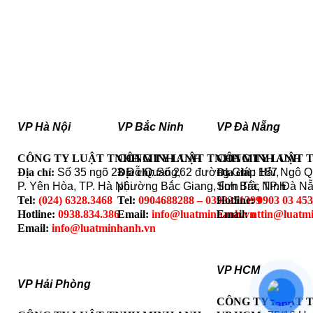
VP Hà Nội
VP Bắc Ninh
VP Đà Nẵng
CÔNG TY LUẬT TNHH MINH ANH
CÔNG TY LUẬT TNHH MINH ANH
CÔNG TY LUẬT 
Địa chỉ:
Số 35 ngõ 23 Đỗ Quang,
Địa chỉ
: Số 262 đường Giáp Hải,
Địa chỉ
: 187 Ngô 
P. Yên Hòa, TP. Hà Nội
phường Bắc Giang, tỉnh Bắc Ninh
Sơn Trà, TP. Đà N
Tel:
(024) 6328.3468
Tel:
0904688288 – 0393251399
Hotline:
0903 03 45
Hotline:
0938.834.386
Email:
info@luatminhanh.vn
Email:
nttin@luatm
Email:
info@luatminhanh.vn
VP HCM
VP Hải Phòng
CÔNG TY LUẬT 