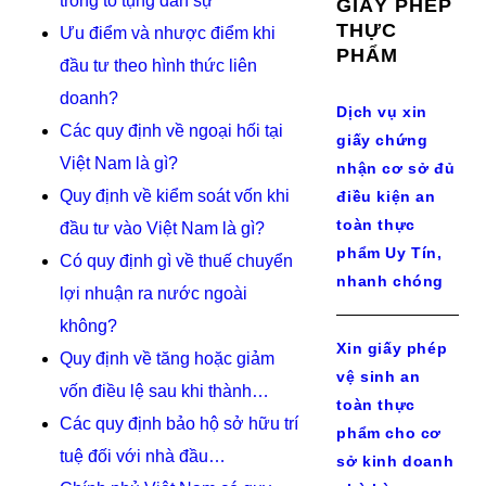
trong tố tụng dân sự
GIẤY PHÉP
THỰC
Ưu điểm và nhược điểm khi
PHẨM
đầu tư theo hình thức liên
doanh?
Dịch vụ xin
Các quy định về ngoại hối tại
giấy chứng
Việt Nam là gì?
nhận cơ sở đủ
Quy định về kiểm soát vốn khi
điều kiện an
toàn thực
đầu tư vào Việt Nam là gì?
phẩm Uy Tín,
Có quy định gì về thuế chuyển
nhanh chóng
lợi nhuận ra nước ngoài
không?
Xin giấy phép
Quy định về tăng hoặc giảm
vệ sinh an
vốn điều lệ sau khi thành…
toàn thực
Các quy định bảo hộ sở hữu trí
phẩm cho cơ
tuệ đối với nhà đầu…
sở kinh doanh