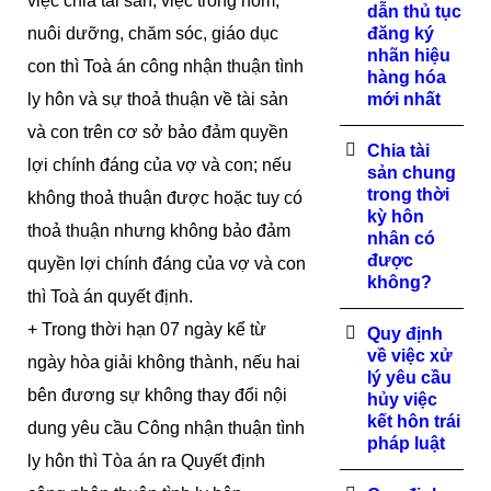
việc chia tài sản, việc trông nom,
dẫn thủ tục
nuôi dưỡng, chăm sóc, giáo dục
đăng ký
nhãn hiệu
con thì Toà án công nhận thuận tình
hàng hóa
ly hôn và sự thoả thuận về tài sản
mới nhất
và con trên cơ sở bảo đảm quyền
Chia tài
lợi chính đáng của vợ và con; nếu
sản chung
trong thời
không thoả thuận được hoặc tuy có
kỳ hôn
thoả thuận nhưng không bảo đảm
nhân có
được
quyền lợi chính đáng của vợ và con
không?
thì Toà án quyết định.
+ Trong thời hạn 07 ngày kể từ
Quy định
về việc xử
ngày hòa giải không thành, nếu hai
lý yêu cầu
bên đương sự không thay đổi nội
hủy việc
kết hôn trái
dung yêu cầu Công nhận thuận tình
pháp luật
ly hôn thì Tòa án ra Quyết định