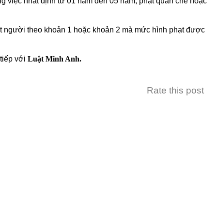
ng việc nhất định từ 01 năm đến 05 năm, phạt quản chế hoặc
giết người theo khoản 1 hoặc khoản 2 mà mức hình phạt được
tiếp với
Luật Minh Anh.
Rate this post