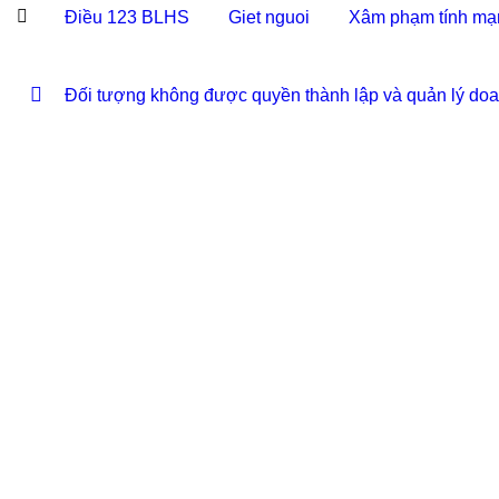
Điều 123 BLHS
Giet nguoi
Xâm phạm tính ma
Đối tượng không được quyền thành lập và quản lý do