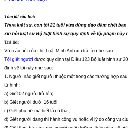
Tóm tắt câu hỏi:
Thưa luật sư, con tôi 21 tuổi vừa dùng dao đâm chết bạn
xin hỏi luật sư Bộ luật hình sự quy định về tội phạm này
Trả lời:
Với câu hỏi của chị, Luật Minh Anh xin trả lời như sau:
Tội giết người
được quy định tại Điều 123 Bộ luật hình sự 201
định về tội này như sau:
1. Người nào giết người thuộc một trong các trường hợp sau 
tử hình:
a) Giết 02 người trở lên;
b) Giết người dưới 16 tuổi;
c) Giết phụ nữ mà biết là có thai;
d) Giết người đang thi hành công vụ hoặc vì lý do công vụ c
đ) Giết ông, bà, cha, mẹ, người nuôi dưỡng, thầy giáo, cô gi