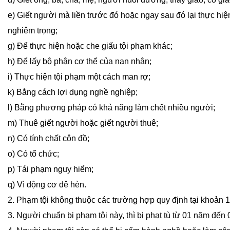
e) Giết người mà liền trước đó hoặc ngay sau đó lại thực hiệ
nghiêm trọng;
g) Để thực hiện hoặc che giấu tội phạm khác;
h) Để lấy bộ phận cơ thể của nạn nhân;
i) Thực hiện tội phạm một cách man rợ;
k) Bằng cách lợi dụng nghề nghiệp;
l) Bằng phương pháp có khả năng làm chết nhiều người;
m) Thuê giết người hoặc giết người thuê;
n) Có tính chất côn đồ;
o) Có tổ chức;
p) Tái phạm nguy hiểm;
q) Vì động cơ đê hèn.
2. Phạm tội không thuộc các trường hợp quy định tại khoản 1 
3. Người chuẩn bị phạm tội này, thì bị phạt tù từ 01 năm đến