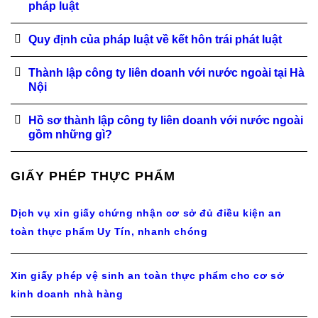
pháp luật
Quy định của pháp luật về kết hôn trái phát luật
Thành lập công ty liên doanh với nước ngoài tại Hà
Nội
Hồ sơ thành lập công ty liên doanh với nước ngoài
gồm những gì?
GIẤY PHÉP THỰC PHẨM
Dịch vụ xin giấy chứng nhận cơ sở đủ điều kiện an
toàn thực phẩm Uy Tín, nhanh chóng
Xin giấy phép vệ sinh an toàn thực phẩm cho cơ sở
kinh doanh nhà hàng