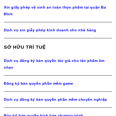
Xin giấy phép vệ sinh an toàn thực phẩm tại quận Ba
Đình
Dịch vụ xin giấy phép kinh doanh cho nhà hàng
SỞ HỮU TRÍ TUỆ
Dịch vụ đăng ký bản quyền tác giả cho tác phẩm âm
nhạc
Đăng ký bản quyền phần mềm game
Dịch vụ đăng ký bản quyền phần mềm chuyên nghiệp
Bảo hộ bản quyền kịch bản chương trình