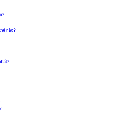
gì?
thế nào?
nhất?
c
?