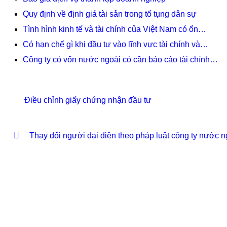
Quy định về định giá tài sản trong tố tụng dân sự
Tình hình kinh tế và tài chính của Việt Nam có ổn…
Có hạn chế gì khi đầu tư vào lĩnh vực tài chính và…
Công ty có vốn nước ngoài có cần báo cáo tài chính…
Điều chỉnh giấy chứng nhận đầu tư
Thay đổi người đại diện theo pháp luật công ty nước n