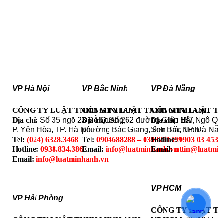
VP Hà Nội
VP Bắc Ninh
VP Đà Nẵng
CÔNG TY LUẬT TNHH MINH ANH
CÔNG TY LUẬT TNHH MINH ANH
CÔNG TY LUẬT 
Địa chỉ:
Số 35 ngõ 23 Đỗ Quang,
Địa chỉ
: Số 262 đường Giáp Hải,
Địa chỉ
: 187 Ngô 
P. Yên Hòa, TP. Hà Nội
phường Bắc Giang, tỉnh Bắc Ninh
Sơn Trà, TP. Đà N
Tel:
(024) 6328.3468
Tel:
0904688288 – 0393251399
Hotline:
0903 03 45
Hotline:
0938.834.386
Email:
info@luatminhanh.vn
Email:
nttin@luatm
Email:
info@luatminhanh.vn
VP HCM
VP Hải Phòng
CÔNG TY LUẬT 