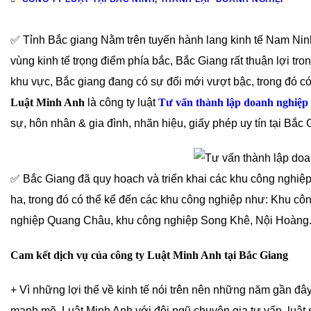
✅ Tỉnh Bắc giang Nằm trên tuyến hành lang kinh tế Nam Nin
vùng kinh tế trọng điểm phía bắc, Bắc Giang rất thuận lợi tro
khu vực, Bắc giang đang có sự đổi mới vượt bậc, trong đó có
Luật Minh Anh
là công ty luật
Tư vấn thành lập doanh nghiệp
sự, hôn nhân & gia đình, nhãn hiệu, giấy phép uy tín tại Bắc 
✅ Bắc Giang đã quy hoạch và triển khai các khu công nghiệp
ha, trong đó có thể kể đến các khu công nghiệp như: Khu cô
nghiệp Quang Châu, khu công nghiệp Song Khê, Nội Hoàng
Cam kết dịch vụ của công ty Luật Minh Anh tại Bắc Giang
+ Vì những lợi thế về kinh tế nói trên nên những năm gần đây
mạnh mẽ. Luật Minh Anh với đội ngũ chuyên gia tư vấn, luật