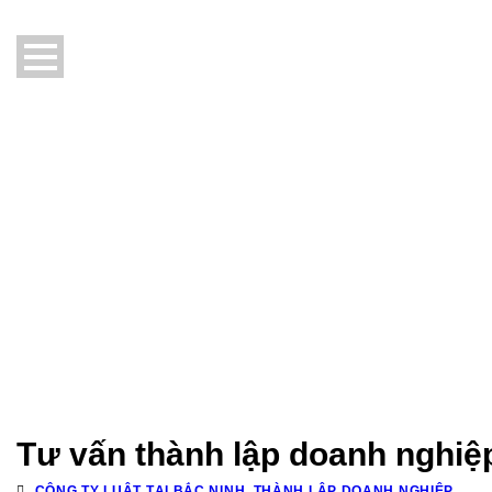
Tư vấn thành lập doanh nghiệp
CÔNG TY LUẬT TẠI BẮC NINH
,
THÀNH LẬP DOANH NGHIỆP