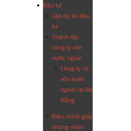
Đầu tư
Lập dự án đầu
tư
Thành lập
công ty vốn
nước ngoài
Công ty có
vốn nước
ngoài tại Đà
Nẵng
Điều chỉnh giấy
chứng nhận