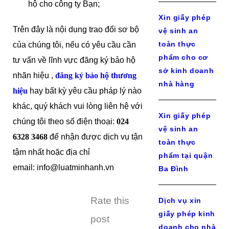
hộ cho công ty Bạn;
Xin giấy phép
Trên đây là nội dung trao đổi sơ bộ
vệ sinh an
toàn thực
của chúng tôi, nếu có yêu cầu cần
phẩm cho cơ
tư vấn về lĩnh vực đăng ký bảo hộ
sở kinh doanh
nhãn hiệu ,
đăng ký bảo hộ thương
nhà hàng
hiệu
hay bất kỳ yêu cầu pháp lý nào
khác, quý khách vui lòng liên hệ với
Xin giấy phép
chúng tôi theo số điện thoại:
024
vệ sinh an
6328 3468
để nhận được dịch vụ tận
toàn thực
tậm nhất hoặc địa chỉ
phẩm tại quận
email: info@luatminhanh.vn
Ba Đình
Rate this
Dịch vụ xin
giấy phép kinh
post
doanh cho nhà