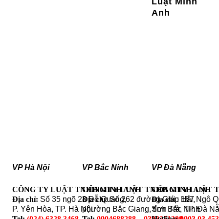
Luật Minh
Anh
VP Hà Nội
VP Bắc Ninh
VP Đà Nẵng
CÔNG TY LUẬT TNHH MINH ANH
CÔNG TY LUẬT TNHH MINH ANH
CÔNG TY LUẬT 
Địa chỉ:
Số 35 ngõ 23 Đỗ Quang,
Địa chỉ
: Số 262 đường Giáp Hải,
Địa chỉ
: 187 Ngô 
P. Yên Hòa, TP. Hà Nội
phường Bắc Giang, tỉnh Bắc Ninh
Sơn Trà, TP. Đà N
Tel:
(024) 6328.3468
Tel:
0904688288 – 0393251399
Hotline:
0903 03 45