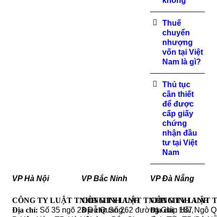
không
Thuế
chuyển
nhượng
vốn tại Việt
Nam là gì?
Thủ tục
cần thiết
để được
cấp giấy
chứng
nhận đầu
tư tại Việt
Nam
VP Hà Nội
VP Bắc Ninh
VP Đà Nẵng
CÔNG TY LUẬT TNHH MINH ANH
CÔNG TY LUẬT TNHH MINH ANH
CÔNG TY LUẬT 
Địa chỉ:
Số 35 ngõ 23 Đỗ Quang,
Địa chỉ
: Số 262 đường Giáp Hải,
Địa chỉ
: 187 Ngô 