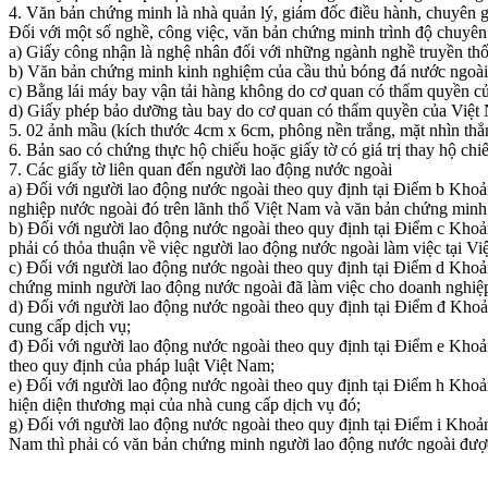
4. Văn bản chứng minh là nhà quản lý, giám đốc điều hành, chuyên g
Đối với một số nghề, công việc, văn bản chứng minh trình độ chuyên 
a) Giấy công nhận là nghệ nhân đối với những ngành nghề truyền th
b) Văn bản chứng minh kinh nghiệm của cầu thủ bóng đá nước ngoài
c) Bằng lái máy bay vận tải hàng không do cơ quan có thẩm quyền củ
d) Giấy phép bảo dưỡng tàu bay do cơ quan có thẩm quyền của Việt 
5. 02 ảnh mầu (kích thước 4cm x 6cm, phông nền trắng, mặt nhìn thẳ
6. Bản sao có chứng thực hộ chiếu hoặc giấy tờ có giá trị thay hộ chiếu
7. Các giấy tờ liên quan đến người lao động nước ngoài
a) Đối với người lao động nước ngoài theo quy định tại Điểm b Kho
nghiệp nước ngoài đó trên lãnh thổ Việt Nam và văn bản chứng minh 
b) Đối với người lao động nước ngoài theo quy định tại Điểm c Khoả
phải có thỏa thuận về việc người lao động nước ngoài làm việc tại Vi
c) Đối với người lao động nước ngoài theo quy định tại Điểm d Khoả
chứng minh người lao động nước ngoài đã làm việc cho doanh nghiệp
d) Đối với người lao động nước ngoài theo quy định tại Điểm đ Kho
cung cấp dịch vụ;
đ) Đối với người lao động nước ngoài theo quy định tại Điểm e Kho
theo quy định của pháp luật Việt Nam;
e) Đối với người lao động nước ngoài theo quy định tại Điểm h Kho
hiện diện thương mại của nhà cung cấp dịch vụ đó;
g) Đối với người lao động nước ngoài theo quy định tại Điểm i Khoả
Nam thì phải có văn bản chứng minh người lao động nước ngoài đượ