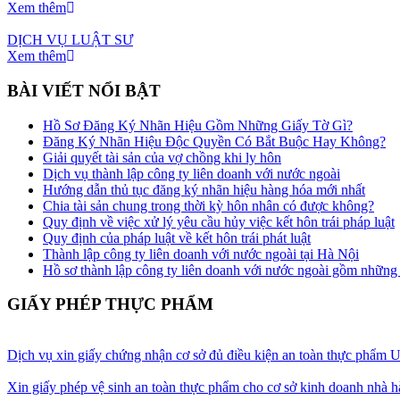
Xem thêm
DỊCH VỤ LUẬT SƯ
Xem thêm
BÀI VIẾT NỔI BẬT
Hồ Sơ Đăng Ký Nhãn Hiệu Gồm Những Giấy Tờ Gì?
Đăng Ký Nhãn Hiệu Độc Quyền Có Bắt Buộc Hay Không?
Giải quyết tài sản của vợ chồng khi ly hôn
Dịch vụ thành lập công ty liên doanh với nước ngoài
Hướng dẫn thủ tục đăng ký nhãn hiệu hàng hóa mới nhất
Chia tài sản chung trong thời kỳ hôn nhân có được không?
Quy định về việc xử lý yêu cầu hủy việc kết hôn trái pháp luật
Quy định của pháp luật về kết hôn trái phát luật
Thành lập công ty liên doanh với nước ngoài tại Hà Nội
Hồ sơ thành lập công ty liên doanh với nước ngoài gồm những 
GIẤY PHÉP THỰC PHẨM
Dịch vụ xin giấy chứng nhận cơ sở đủ điều kiện an toàn thực phẩm 
Xin giấy phép vệ sinh an toàn thực phẩm cho cơ sở kinh doanh nhà 