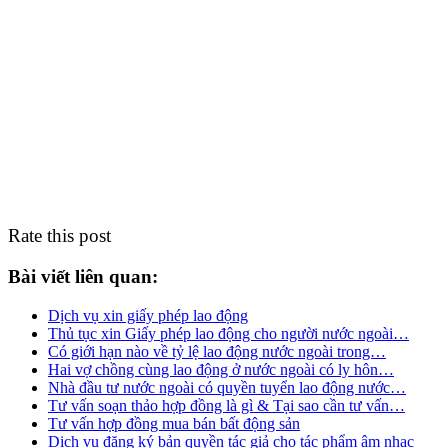
Rate this post
Bài viết liên quan:
Dịch vụ xin giấy phép lao động
Thủ tục xin Giấy phép lao động cho người nước ngoài…
Có giới hạn nào về tỷ lệ lao động nước ngoài trong…
Hai vợ chồng cùng lao động ở nước ngoài có ly hôn…
Nhà đầu tư nước ngoài có quyền tuyển lao động nước…
Tư vấn soạn thảo hợp đồng là gì & Tại sao cần tư vấn…
Tư vấn hợp đồng mua bán bất động sản
Dịch vụ đăng ký bản quyền tác giả cho tác phẩm âm nhạc