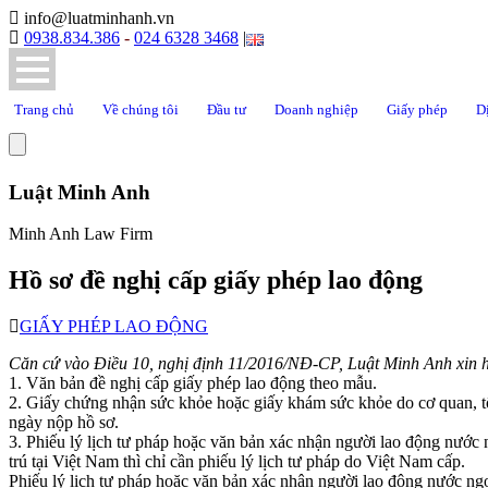
info@luatminhanh.vn
0938.834.386
-
024 6328 3468
|
Trang chủ
Về chúng tôi
Đầu tư
Doanh nghiệp
Giấy phép
D
Luật Minh Anh
Minh Anh Law Firm
Hồ sơ đề nghị cấp giấy phép lao động
GIẤY PHÉP LAO ĐỘNG
Căn cứ vào Điều 10, nghị định 11/2016/NĐ-CP, Luật Minh Anh xin h
1. Văn bản đề nghị cấp giấy phép lao động theo mẫu.
2. Giấy chứng nhận sức khỏe hoặc giấy khám sức khỏe do cơ quan, tổ 
ngày nộp hồ sơ.
3. Phiếu lý lịch tư pháp hoặc văn bản xác nhận người lao động nước
trú tại Việt Nam thì chỉ cần phiếu lý lịch tư pháp do Việt Nam cấp.
Phiếu lý lịch tư pháp hoặc văn bản xác nhận người lao động nước ngo