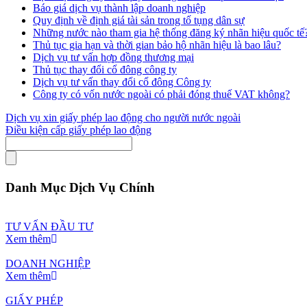
Báo giá dịch vụ thành lập doanh nghiệp
Quy định về định giá tài sản trong tố tụng dân sự
Những nước nào tham gia hệ thống đăng ký nhãn hiệu quốc tế
Thủ tục gia hạn và thời gian bảo hộ nhãn hiệu là bao lâu?
Dịch vụ tư vấn hợp đồng thương mại
Thủ tục thay đổi cổ đông công ty
Dịch vụ tư vấn thay đổi cổ đông Công ty
Công ty có vốn nước ngoài có phải đóng thuế VAT không?
Dịch vụ xin giấy phép lao động cho người nước ngoài
Điều kiện cấp giấy phép lao động
Danh Mục Dịch Vụ Chính
TƯ VẤN ĐẦU TƯ
Xem thêm
DOANH NGHIỆP
Xem thêm
GIẤY PHÉP