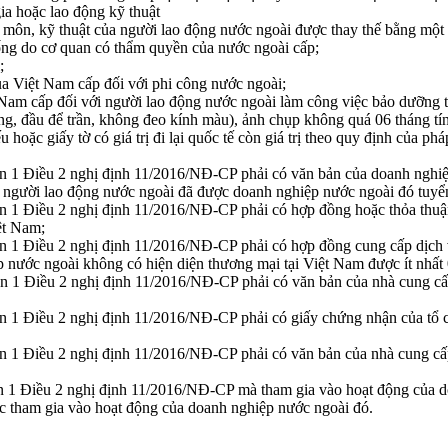
ia hoặc lao động kỹ thuật
môn, kỹ thuật của người lao động nước ngoài được thay thế bằng một t
ống do cơ quan có thẩm quyền của nước ngoài cấp;
;
a Việt Nam cấp đối với phi công nước ngoài;
Nam cấp đối với người lao động nước ngoài làm công việc bảo dưỡng t
ng, đầu để trần, không đeo kính màu), ảnh chụp không quá 06 tháng tí
 hoặc giấy tờ có giá trị đi lại quốc tế còn giá trị theo quy định của pháp
ản 1 Điều 2 nghị định 11/2016/NĐ-CP phải có văn bản của doanh nghiệp
người lao động nước ngoài đã được doanh nghiệp nước ngoài đó tuyển d
n 1 Điều 2 nghị định 11/2016/NĐ-CP phải có hợp đồng hoặc thỏa thuận 
ệt Nam;
n 1 Điều 2 nghị định 11/2016/NĐ-CP phải có hợp đồng cung cấp dịch v
 nước ngoài không có hiện diện thương mại tại Việt Nam được ít nhất
ản 1 Điều 2 nghị định 11/2016/NĐ-CP phải có văn bản của nhà cung c
ản 1 Điều 2 nghị định 11/2016/NĐ-CP phải có giấy chứng nhận của tổ 
ản 1 Điều 2 nghị định 11/2016/NĐ-CP phải có văn bản của nhà cung cấ
n 1 Điều 2 nghị định 11/2016/NĐ-CP mà tham gia vào hoạt động của do
c tham gia vào hoạt động của doanh nghiệp nước ngoài đó.