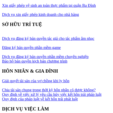
Xin giấy phép vệ sinh an toàn thực phẩm tại quận Ba Đình
Dịch vụ xin giấy phép kinh doanh cho nhà hàng
SỞ HỮU TRÍ TUỆ
Dịch vụ đăng ký bản quyền tác giả cho tác phẩm âm nhạc
Đăng ký bản quyền phần mềm game
Dịch vụ đăng ký bản quyền phần mềm chuyên nghiệp
Bảo hộ bản quyền kịch bản chương trình
HÔN NHÂN & GIA ĐÌNH
Giải quyết tài sản của vợ chồng khi ly hôn
Chia tài sản chung trong thời kỳ hôn nhân có được không?
Quy định về việc xử lý yêu cầu hủy việc kết hôn trái pháp luật
Quy định của pháp luật về kết hôn trái phát luật
DỊCH VỤ VIỆC LÀM