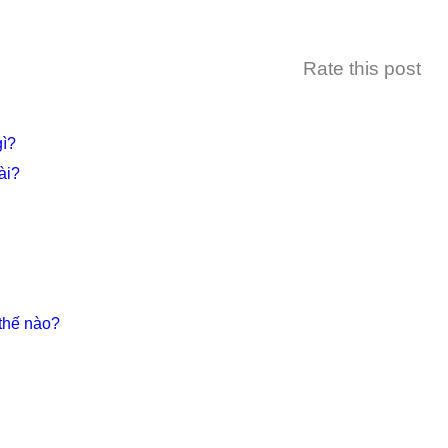
Rate this post
gì?
ài?
thế nào?
…