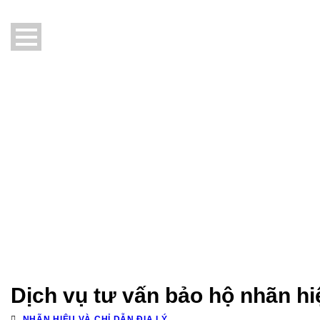
Dịch vụ tư vấn bảo hộ nhãn h
NHÃN HIỆU VÀ CHỈ DẪN ĐỊA LÝ