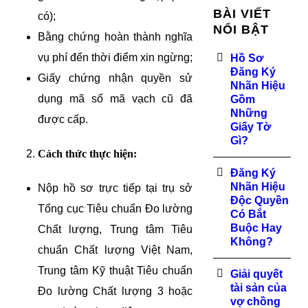
BÀI VIẾT
có);
NỔI BẬT
Bằng chứng hoàn thành nghĩa
vụ phí đến thời điểm xin ngừng;
Hồ Sơ
Đăng Ký
Giấy chứng nhận quyền sử
Nhãn Hiệu
dụng mã số mã vạch cũ đã
Gồm
Những
được cấp.
Giấy Tờ
Gì?
Cách thức thực hiện:
Đăng Ký
Nhãn Hiệu
Nộp hồ sơ trực tiếp tại trụ sở
Độc Quyền
Tổng cục Tiêu chuẩn Đo lường
Có Bắt
Buộc Hay
Chất lượng, Trung tâm Tiêu
Không?
chuẩn Chất lượng Việt Nam,
Trung tâm Kỹ thuật Tiêu chuẩn
Giải quyết
tài sản của
Đo lường Chất lượng 3 hoặc
vợ chồng