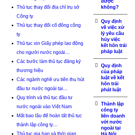
được
Thủ tục thay đổi địa chỉ trụ sở
không?
Công ty
Quy định
Thủ tục thay đổi cổ đông công
về việc xử
lý yêu cầu
ty
hủy việc
Thủ tục xin Giấy phép lao động
kết hôn trái
pháp luật
cho người nước ngoài…
Các bước làm thủ tục đăng ký
Quy định
thương hiệu
của pháp
luật về kết
Các ngành nghề ưu tiên thu hút
hôn trái
đầu tư nước ngoài tại…
phát luật
Quy trình và thủ tục đầu tư
Thành lập
nước ngoài vào Việt Nam
công ty
Mất bao lâu để hoàn tất thủ tục
liên doanh
với nước
thành lập công ty…
ngoài tại
Thủ tục gia hạn và thời gian
Hà Nội