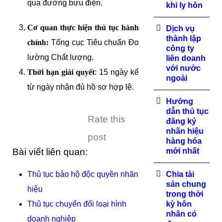
qua đường bưu điện.
khi ly hôn
Cơ quan thực hiện thủ tục hành
Dịch vụ
thành lập
chính:
Tổng cục Tiêu chuẩn Đo
công ty
lường Chất lượng.
liên doanh
với nước
Thời hạn giải quyết
: 15 ngày kể
ngoài
từ ngày nhận đủ hồ sơ hợp lệ.
Hướng
dẫn thủ tục
Rate this
đăng ký
nhãn hiệu
post
hàng hóa
Bài viết liên quan:
mới nhất
Thủ tục bảo hộ độc quyền nhãn
Chia tài
sản chung
hiệu
trong thời
Thủ tục chuyển đổi loại hình
kỳ hôn
nhân có
doanh nghiệp