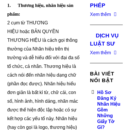
PHÉP
1. Thương hiệu, nhãn hiệu sản
phẩm:
Xem thêm
2 cụm từ THƯƠNG
HIỆU hoặc BẢN QUYỀN
DỊCH VỤ
THƯƠNG HIỆU là cách gọi thông
LUẬT SƯ
thường của Nhãn hiệu trên thị
Xem thêm
trường và dễ hiểu đối với đại đa số
tổ chức, cá nhân. Thương hiệu là
BÀI VIẾT
cách nói đến nhãn hiệu dạng chữ
NỔI BẬT
(phần đọc được). Nhãn hiệu hiểu
đơn giản là bất kì từ, chữ cái, con
Hồ Sơ
Đăng Ký
số, hình ảnh, hình dáng, nhãn mác
Nhãn Hiệu
được thể hiện độc lập hoặc có sự
Gồm
Những
kết hợp các yếu tố này. Nhãn hiệu
Giấy Tờ
(hay còn gọi là logo, thương hiệu)
Gì?