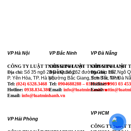
VP Hà Nội
VP Bắc Ninh
VP Đà Nẵng
CÔNG TY LUẬT TNHH MINH ANH
CÔNG TY LUẬT TNHH MINH ANH
CÔNG TY LUẬT 
Địa chỉ:
Số 35 ngõ 23 Đỗ Quang,
Địa chỉ
: Số 262 đường Giáp Hải,
Địa chỉ
: 187 Ngô 
P. Yên Hòa, TP. Hà Nội
phường Bắc Giang, tỉnh Bắc Ninh
Sơn Trà, TP. Đà N
Tel:
(024) 6328.3468
Tel:
0904688288 – 0393251399
Hotline:
0903 03 45
Hotline:
0938.834.386
Email:
info@luatminhanh.vn
Email:
nttin@luatm
Email:
info@luatminhanh.vn
VP HCM
VP Hải Phòng
CÔNG TY LUẬT 