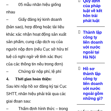
Quy định
– 05 mẫu nhãn hiệu giống
của pháp
luật về kết
nhau
hôn trái
– Giấy đăng ký kinh doanh
phát luật
(bản sao), hợp đồng hoặc tài liệu
Thành lập
khác xác nhận hoạt động sản xuất
công ty
sản phẩm, cung cấp dịch vụ của
liên doanh
với nước
người nộp đơn (nếu Cục sở hữu trí
ngoài tại
tuệ có nghi ngờ về tính xác thực
Hà Nội
của các thông tin nêu trong đơn)
Hồ sơ
– Chứng từ nộp phí, lệ phí
thành lập
công ty
4. Thời gian hoàn thiện:
liên doanh
Sau khi nộp hồ sơ đăng ký tại Cục
với nước
ngoài gồm
SHTT, nhãn hiệu phải trải qua các
những gì?
giai đoạn sau:
– Thẩm định hình thức – trong