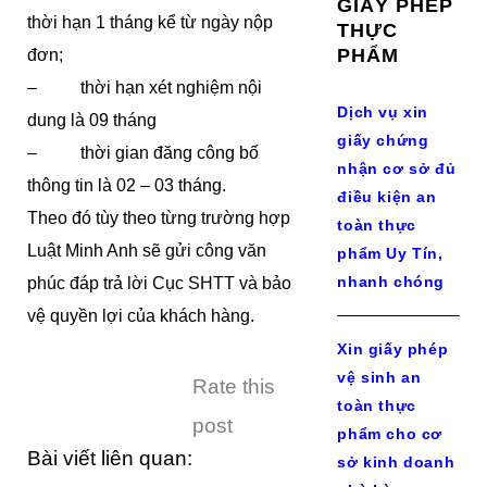
GIẤY PHÉP
thời hạn 1 tháng kể từ ngày nộp
THỰC
PHẨM
đơn;
– thời hạn xét nghiệm nội
Dịch vụ xin
dung là 09 tháng
giấy chứng
– thời gian đăng công bố
nhận cơ sở đủ
thông tin là 02 – 03 tháng.
điều kiện an
Theo đó tùy theo từng trường hợp
toàn thực
Luật Minh Anh sẽ gửi công văn
phẩm Uy Tín,
nhanh chóng
phúc đáp trả lời Cục SHTT và bảo
vệ quyền lợi của khách hàng.
Xin giấy phép
vệ sinh an
Rate this
toàn thực
post
phẩm cho cơ
Bài viết liên quan:
sở kinh doanh