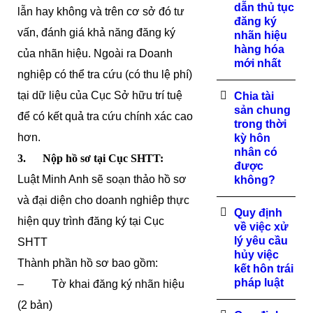
dẫn thủ tục
lẫn hay không và trên cơ sở đó tư
đăng ký
vấn, đánh giá khả năng đăng ký
nhãn hiệu
hàng hóa
của nhãn hiệu. Ngoài ra Doanh
mới nhất
nghiệp có thể tra cứu (có thu lệ phí)
tại dữ liệu của Cục Sở hữu trí tuệ
Chia tài
sản chung
để có kết quả tra cứu chính xác cao
trong thời
hơn.
kỳ hôn
nhân có
3. Nộp hồ sơ tại Cục SHTT:
được
Luật Minh Anh sẽ soạn thảo hồ sơ
không?
và đại diện cho doanh nghiêp thực
Quy định
hiện quy trình đăng ký tại Cục
về việc xử
lý yêu cầu
SHTT
hủy việc
Thành phần hồ sơ bao gồm:
kết hôn trái
pháp luật
– Tờ khai đăng ký nhãn hiệu
(2 bản)