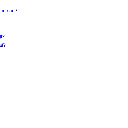
thế nào?
gì?
ài?
…