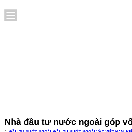
Nhà đầu tư nước ngoài góp vố
ĐẦU TƯ NƯỚC NGOÀI
,
ĐẦU TƯ NƯỚC NGOÀI VÀO VIỆT NAM
,
KI