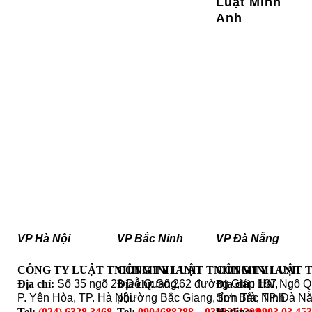
Luật Minh
Anh
VP Hà Nội
VP Bắc Ninh
VP Đà Nẵng
CÔNG TY LUẬT TNHH MINH ANH
CÔNG TY LUẬT TNHH MINH ANH
CÔNG TY LUẬT 
Địa chỉ:
Số 35 ngõ 23 Đỗ Quang,
Địa chỉ
: Số 262 đường Giáp Hải,
Địa chỉ
: 187 Ngô 
P. Yên Hòa, TP. Hà Nội
phường Bắc Giang, tỉnh Bắc Ninh
Sơn Trà, TP. Đà N
Tel:
(024) 6328.3468
Tel:
0904688288 – 0393251399
Hotline:
0903 03 45