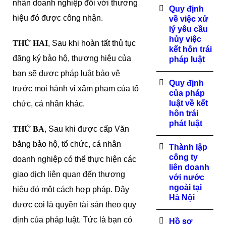
nhân doanh nghiệp đối với thương
Quy định
hiệu đó được công nhận.
về việc xử
lý yêu cầu
hủy việc
THỨ HAI
, Sau khi hoàn tất thủ tục
kết hôn trái
đăng ký bảo hộ, thương hiệu của
pháp luật
bạn sẽ được pháp luật bảo vệ
Quy định
trước mọi hành vi xâm phạm của tổ
của pháp
luật về kết
chức, cá nhân khác.
hôn trái
phát luật
THỨ BA
, Sau khi được cấp Văn
bằng bảo hộ, tổ chức, cá nhân
Thành lập
công ty
doanh nghiệp có thể thực hiện các
liên doanh
giao dịch liên quan đến thương
với nước
ngoài tại
hiệu đó một cách hợp pháp. Đây
Hà Nội
được coi là quyền tài sản theo quy
định của pháp luật. Tức là bạn có
Hồ sơ