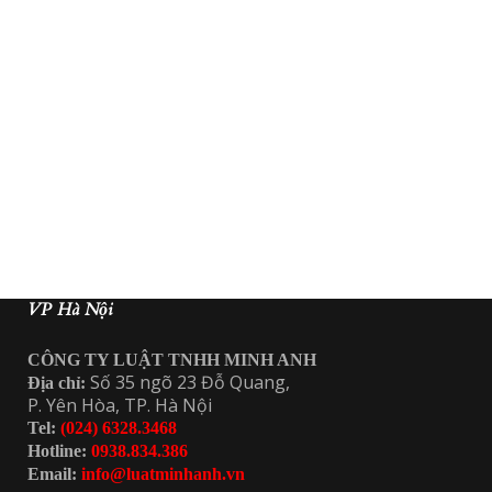
VP Hà Nội
CÔNG TY LUẬT TNHH MINH ANH
Số 35 ngõ 23 Đỗ Quang,
Địa chỉ:
P. Yên Hòa, TP. Hà Nội
Tel:
(024) 6328.3468
Hotline:
0938.834.386
Email:
info@luatminhanh.vn