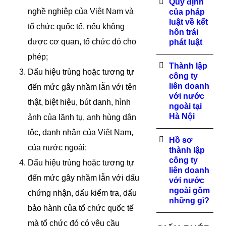
Quy định
nghề nghiệp của Việt Nam và
của pháp
luật về kết
tổ chức quốc tế, nếu không
hôn trái
được cơ quan, tổ chức đó cho
phát luật
phép;
Thành lập
Dấu hiệu trùng hoặc tương tự
công ty
liên doanh
đến mức gây nhầm lẫn với tên
với nước
thật, biệt hiệu, bút danh, hình
ngoài tại
Hà Nội
ảnh của lãnh tụ, anh hùng dân
tộc, danh nhân của Việt Nam,
Hồ sơ
của nước ngoài;
thành lập
công ty
Dấu hiệu trùng hoặc tương tự
liên doanh
đến mức gây nhầm lẫn với dấu
với nước
ngoài gồm
chứng nhận, dấu kiểm tra, dấu
những gì?
bảo hành của tổ chức quốc tế
mà tổ chức đó có yêu cầu