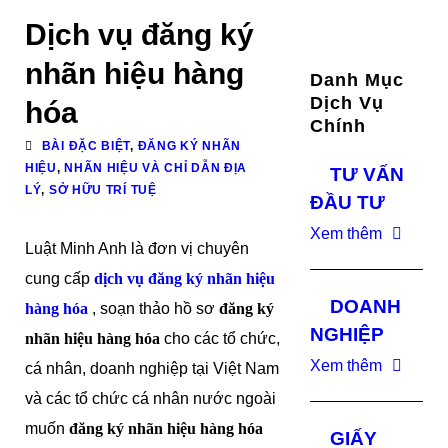
Dịch vụ đăng ký
nhãn hiệu hàng
Danh Mục
Dịch Vụ
hóa
Chính
BÀI ĐẶC BIỆT
,
ĐĂNG KÝ NHÃN
HIỆU
,
NHÃN HIỆU VÀ CHỈ DẪN ĐỊA
TƯ VẤN
LÝ
,
SỞ HỮU TRÍ TUỆ
ĐẦU TƯ
Xem thêm
Luật Minh Anh là đơn vị chuyên
cung cấp
dịch vụ đăng ký nhãn hiệu
DOANH
hàng hóa
, soạn thảo hồ sơ
đăng ký
NGHIỆP
nhãn hiệu hàng hóa
cho các tổ chức,
Xem thêm
cá nhân, doanh nghiệp tại Việt Nam
và các tổ chức cá nhân nước ngoài
muốn
đăng ký nhãn hiệu hàng hóa
GIẤY