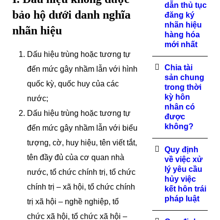
dẫn thủ tục
bảo hộ dưới danh nghĩa
đăng ký
nhãn hiệu
nhãn hiệu
hàng hóa
mới nhất
Dấu hiệu trùng hoặc tương tự
Chia tài
đến mức gây nhầm lẫn với hình
sản chung
quốc kỳ, quốc huy của các
trong thời
kỳ hôn
nước;
nhân có
Dấu hiệu trùng hoặc tương tự
được
không?
đến mức gây nhầm lẫn với biểu
tượng, cờ, huy hiệu, tên viết tắt,
Quy định
tên đầy đủ của cơ quan nhà
về việc xử
lý yêu cầu
nước, tổ chức chính trị, tổ chức
hủy việc
chính trị – xã hội, tổ chức chính
kết hôn trái
pháp luật
trị xã hội – nghề nghiệp, tổ
chức xã hội, tổ chức xã hội –