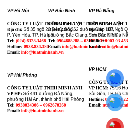
VP Hà Nội
VP Bắc Ninh
VP Đà Nẵng
CÔNG TY LUẬT TNHH MINH ANH
CÔNG TY LUẬT TNHH MINH ANH
CÔNG TY LUẬT 
Địa chỉ:
Số 35 ngõ 23 Đỗ Quang,
Địa chỉ
: Số 262 đường Giáp Hải,
Địa chỉ
: 187 Ngô 
P. Yên Hòa, TP. Hà Nội
phường Bắc Giang, tỉnh Bắc Ninh
Sơn Trà, TP. Đà N
Tel:
(024) 6328.3468
Tel:
0904688288 – 0393251399
Hotline:
0903 03 45
Hotline:
0938.834.386
Email:
info@luatminhanh.vn
Email:
nttin@luatm
Email:
info@luatminhanh.vn
VP HCM
VP Hải Phòng
CÔNG TY LUẬT 
CÔNG TY LUẬT TNHH MINH ANH
VP HCM:
75/16 Ho
VP HP:
Số 441 đường Đà Nẵng,
Sài Gòn, TP. Hồ Ch
phường Hải An, thành phố Hải Phòng
Hotline:
0888.324.2
Tel:
0938834386 – 0962678268
Email:
nttin@luatm
Email:
info@luatminhanh.vn