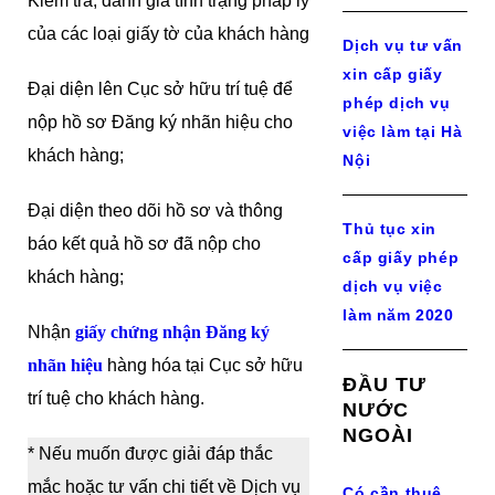
Kiểm tra, đánh giá tình trạng pháp lý
của các loại giấy tờ của khách hàng
Dịch vụ tư vấn
xin cấp giấy
Đại diện lên Cục sở hữu trí tuệ để
phép dịch vụ
nộp hồ sơ Đăng ký nhãn hiệu cho
việc làm tại Hà
khách hàng;
Nội
Đại diện theo dõi hồ sơ và thông
Thủ tục xin
báo kết quả hồ sơ đã nộp cho
cấp giấy phép
khách hàng;
dịch vụ việc
làm năm 2020
Nhận
giấy chứng nhận Đăng ký
nhãn hiệu
hàng hóa tại Cục sở hữu
ĐẦU TƯ
trí tuệ cho khách hàng.
NƯỚC
NGOÀI
* Nếu muốn được giải đáp thắc
mắc hoặc tư vấn chi tiết về Dịch vụ
Có cần thuê