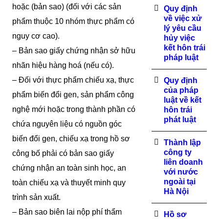
hoặc (bản sao) (đối với các sản
Quy định
về việc xử
phẩm thuộc 10 nhóm thực phẩm có
lý yêu cầu
nguy cơ cao).
hủy việc
kết hôn trái
– Bản sao giấy chứng nhận sở hữu
pháp luật
nhãn hiệu hàng hoá (nếu có).
– Đối với thực phẩm chiếu xạ, thực
Quy định
của pháp
phẩm biến đổi gen, sản phẩm công
luật về kết
nghệ mới hoặc trong thành phần có
hôn trái
phát luật
chứa nguyên liệu có nguồn góc
biến đổi gen, chiếu xạ trong hồ sơ
Thành lập
công ty
công bố phải có bản sao giấy
liên doanh
chứng nhận an toàn sinh học, an
với nước
ngoài tại
toàn chiếu xạ và thuyết minh quy
Hà Nội
trình sản xuất.
– Bản sao biên lai nộp phí thẩm
Hồ sơ