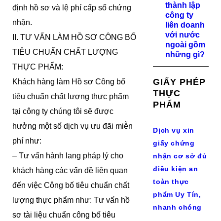
thành lập
định hồ sơ và lệ phí cấp số chứng
công ty
nhận.
liên doanh
với nước
II. TƯ VẤN LÀM HỒ SƠ CÔNG BỐ
ngoài gồm
TIÊU CHUẨN CHẤT LƯỢNG
những gì?
THỰC PHẨM:
GIẤY PHÉP
Khách hàng làm Hồ sơ Công bố
THỰC
tiêu chuẩn chất lượng thực phẩm
PHẨM
tại công ty chúng tôi sẽ được
hưởng một số dịch vụ ưu đãi miễn
Dịch vụ xin
phí như:
giấy chứng
– Tư vấn hành lang pháp lý cho
nhận cơ sở đủ
điều kiện an
khách hàng các vấn đề liên quan
toàn thực
đến việc Công bố tiêu chuẩn chất
phẩm Uy Tín,
lượng thực phẩm như: Tư vấn hồ
nhanh chóng
sơ tài liệu chuẩn công bố tiêu