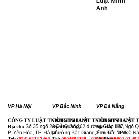
Luật Minh
Anh
VP Hà Nội
VP Bắc Ninh
VP Đà Nẵng
CÔNG TY LUẬT TNHH MINH ANH
CÔNG TY LUẬT TNHH MINH ANH
CÔNG TY LUẬT 
Địa chỉ:
Số 35 ngõ 23 Đỗ Quang,
Địa chỉ
: Số 262 đường Giáp Hải,
Địa chỉ
: 187 Ngô 
P. Yên Hòa, TP. Hà Nội
phường Bắc Giang, tỉnh Bắc Ninh
Sơn Trà, TP. Đà N
Tel:
(024) 6328.3468
Tel:
0904688288 – 0393251399
Hotline:
0903 03 45