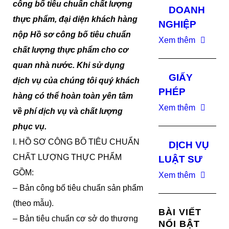
công bố tiêu chuẩn chất lượng
DOANH
thực phẩm, đại diện khách hàng
NGHIỆP
nộp Hồ sơ công bố tiêu chuẩn
Xem thêm
chất lượng thực phẩm cho cơ
quan nhà nước. Khi sử dụng
GIẤY
dịch vụ của chúng tôi quý khách
PHÉP
hàng có thể hoàn toàn yên tâm
Xem thêm
về phí dịch vụ và chất lượng
phục vụ.
I. HỒ SƠ CÔNG BỐ TIÊU CHUẨN
DỊCH VỤ
CHẤT LƯỢNG THỰC PHẨM
LUẬT SƯ
GỒM:
Xem thêm
– Bản công bố tiêu chuẩn sản phẩm
(theo mẫu).
BÀI VIẾT
– Bản tiêu chuẩn cơ sở do thương
NỔI BẬT