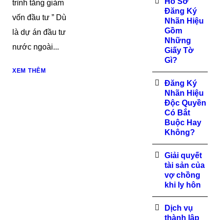
Hồ Sơ
trình tăng giảm
Đăng Ký
vốn đầu tư ” Dù
Nhãn Hiệu
Gồm
là dự án đầu tư
Những
nước ngoài...
Giấy Tờ
Gì?
XEM THÊM
Đăng Ký
Nhãn Hiệu
Độc Quyền
Có Bắt
Buộc Hay
Không?
Giải quyết
tài sản của
vợ chồng
khi ly hôn
Dịch vụ
thành lập