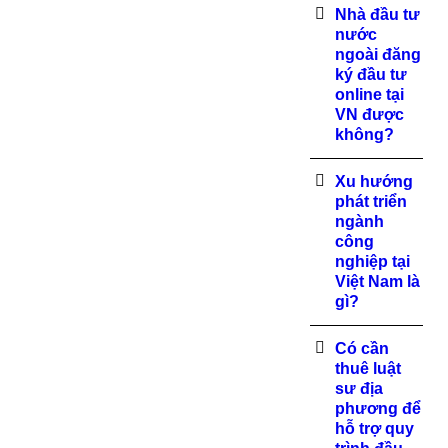
Nhà đầu tư
nước
ngoài đăng
ký đầu tư
online tại
VN được
không?
Xu hướng
phát triển
ngành
công
nghiệp tại
Việt Nam là
gì?
Có cần
thuê luật
sư địa
phương để
hỗ trợ quy