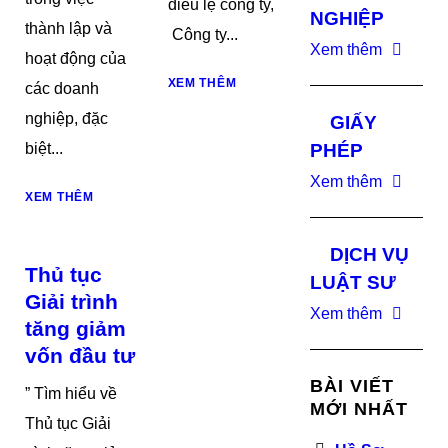
điều lệ công ty,
NGHIỆP
thành lập và
Công ty...
Xem thêm
hoạt động của
XEM THÊM
các doanh
nghiệp, đặc
GIẤY
biệt...
PHÉP
Xem thêm
XEM THÊM
DỊCH VỤ
Thủ tục
LUẬT SƯ
Giải trình
Xem thêm
tăng giảm
vốn đầu tư
BÀI VIẾT
” Tìm hiểu về
MỚI NHẤT
Thủ tục Giải