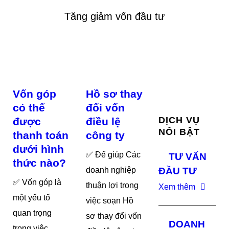
Tăng giảm vốn đầu tư
Vốn góp
Hồ sơ thay
có thể
đổi vốn
DỊCH VỤ
được
điều lệ
NỔI BẬT
thanh toán
công ty
dưới hình
✅ Để giúp Các
TƯ VẤN
thức nào?
doanh nghiệp
ĐẦU TƯ
✅ Vốn góp là
thuận lợi trong
Xem thêm
một yếu tố
việc soạn Hồ
quan trọng
sơ thay đổi vốn
DOANH
trong việc