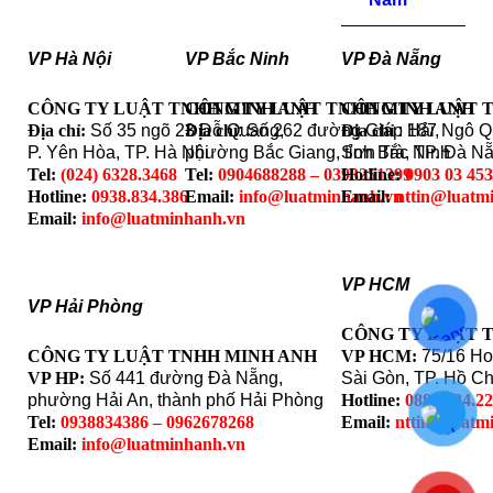
VP Hà Nội
VP Bắc Ninh
VP Đà Nẵng
CÔNG TY LUẬT TNHH MINH ANH
CÔNG TY LUẬT TNHH MINH ANH
CÔNG TY LUẬT 
Địa chỉ:
Số 35 ngõ 23 Đỗ Quang,
Địa chỉ
: Số 262 đường Giáp Hải,
Địa chỉ
: 187 Ngô 
P. Yên Hòa, TP. Hà Nội
phường Bắc Giang, tỉnh Bắc Ninh
Sơn Trà, TP. Đà N
Tel:
(024) 6328.3468
Tel:
0904688288 – 0393251399
Hotline:
0903 03 45
Hotline:
0938.834.386
Email:
info@luatminhanh.vn
Email:
nttin@luatm
Email:
info@luatminhanh.vn
VP HCM
VP Hải Phòng
CÔNG TY LUẬT 
CÔNG TY LUẬT TNHH MINH ANH
VP HCM:
75/16 Ho
VP HP:
Số 441 đường Đà Nẵng,
Sài Gòn, TP. Hồ Ch
phường Hải An, thành phố Hải Phòng
Hotline:
0888.324.2
Tel:
0938834386 – 0962678268
Email:
nttin@luatm
Email:
info@luatminhanh.vn