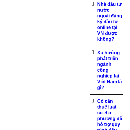
Nhà đầu tư
nước
ngoài đăng
ký đầu tư
online tại
VN được
không?
Xu hướng
phát triển
ngành
công
nghiệp tại
Việt Nam là
gì?
Có cần
thuê luật
sư địa
phương để
hỗ trợ quy