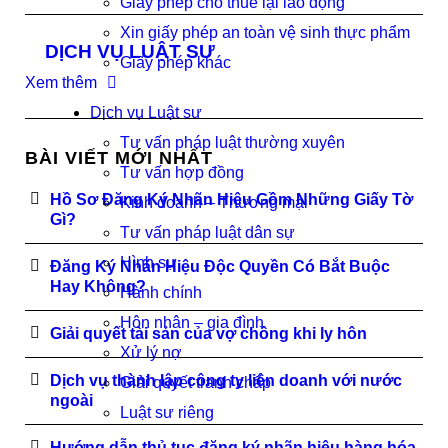
Giấy phép cho thuê lại lao động
Xin giấy phép an toàn vệ sinh thực phẩm
DỊCH VỤ LUẬT SƯ
Giấy phép khác
Xem thêm
Dịch vụ Luật sư
Tư vấn pháp luật thường xuyên
BÀI VIẾT MỚI NHẤT
Tư vấn hợp đồng
Hồ Sơ Đăng Ký Nhãn Hiệu Gồm Những Giấy Tờ
Kinh doanh – Thương mại
Gì?
Tư vấn pháp luật dân sự
Hình sự
Đăng Ký Nhãn Hiệu Độc Quyền Có Bắt Buộc
Hay Không?
Hành chính
Hôn nhân – gia đình
Giải quyết tài sản của vợ chồng khi ly hôn
Xử lý nợ
Dịch vụ thành lập công ty liên doanh với nước
Giải quyết tranh chấp
ngoài
Luật sư riêng
Hướng dẫn thủ tục đăng ký nhãn hiệu hàng hóa