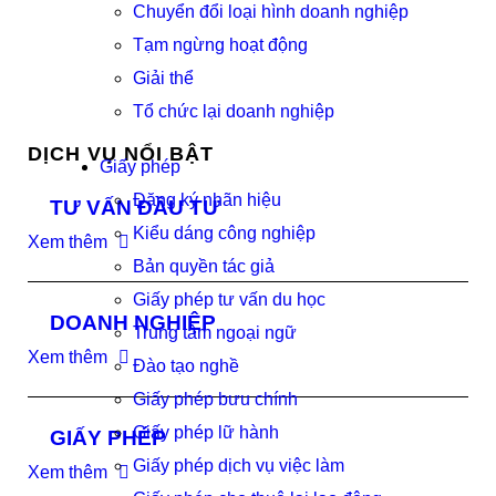
Chuyển đổi loại hình doanh nghiệp
Tạm ngừng hoạt động
Giải thể
Tổ chức lại doanh nghiệp
DỊCH VỤ NỔI BẬT
Giấy phép
Đăng ký nhãn hiệu
TƯ VẤN ĐẦU TƯ
Kiểu dáng công nghiệp
Xem thêm
Bản quyền tác giả
Giấy phép tư vấn du học
DOANH NGHIỆP
Trung tâm ngoại ngữ
Xem thêm
Đào tạo nghề
Giấy phép bưu chính
Giấy phép lữ hành
GIẤY PHÉP
Giấy phép dịch vụ việc làm
Xem thêm