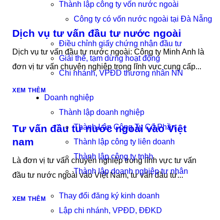
Thành lập công ty vốn nước ngoài
Công ty có vốn nước ngoài tại Đà Nẵng
Dịch vụ tư vấn đầu tư nước ngoài
Điều chỉnh giấy chứng nhận đầu tư
Dịch vụ tư vấn đầu tư nước ngoài: Công ty Minh Anh là
Giải thể, tạm dừng hoạt động
đơn vị tư vấn chuyên nghiệp trong lĩnh vực cung cấp...
Chi nhánh, VPĐD thương nhân NN
XEM THÊM
Doanh nghiệp
Thành lập doanh nghiệp
Tư vấn đầu tư nước ngoài vào Việt
Thành Lập Công Ty Cổ Phần
nam
Thành lập công ty liên doanh
Thành lập công ty tnhh
Là đơn vị tư vấn chuyên nghiệp trong lĩnh vực tư vấn
Thành lập doanh nghiệp tư nhân
đầu tư nước ngoài vào Việt Nam, tư vấn đầu tư...
Thay đổi đăng ký kinh doanh
XEM THÊM
Lập chi nhánh, VPĐD, ĐĐKD