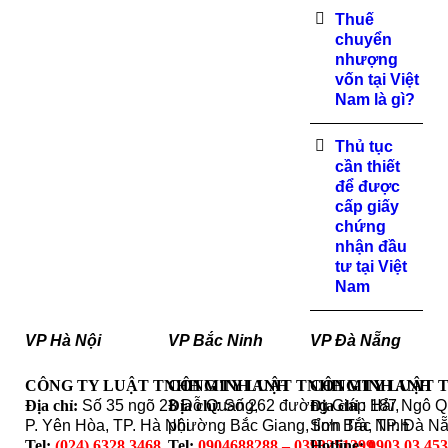
Thuế
chuyển
nhượng
vốn tại Việt
Nam là gì?
Thủ tục
cần thiết
để được
cấp giấy
chứng
nhận đầu
tư tại Việt
Nam
VP Hà Nội
VP Bắc Ninh
VP Đà Nẵng
CÔNG TY LUẬT TNHH MINH ANH
CÔNG TY LUẬT TNHH MINH ANH
CÔNG TY LUẬT 
Địa chỉ:
Số 35 ngõ 23 Đỗ Quang,
Địa chỉ
: Số 262 đường Giáp Hải,
Địa chỉ
: 187 Ngô 
P. Yên Hòa, TP. Hà Nội
phường Bắc Giang, tỉnh Bắc Ninh
Sơn Trà, TP. Đà N
Tel:
(024) 6328.3468
Tel:
0904688288 – 0393251399
Hotline:
0903 03 45