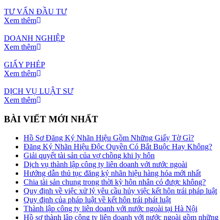
TƯ VẤN ĐẦU TƯ
Xem thêm
DOANH NGHIỆP
Xem thêm
GIẤY PHÉP
Xem thêm
DỊCH VỤ LUẬT SƯ
Xem thêm
BÀI VIẾT MỚI NHẤT
Hồ Sơ Đăng Ký Nhãn Hiệu Gồm Những Giấy Tờ Gì?
Đăng Ký Nhãn Hiệu Độc Quyền Có Bắt Buộc Hay Không?
Giải quyết tài sản của vợ chồng khi ly hôn
Dịch vụ thành lập công ty liên doanh với nước ngoài
Hướng dẫn thủ tục đăng ký nhãn hiệu hàng hóa mới nhất
Chia tài sản chung trong thời kỳ hôn nhân có được không?
Quy định về việc xử lý yêu cầu hủy việc kết hôn trái pháp luật
Quy định của pháp luật về kết hôn trái phát luật
Thành lập công ty liên doanh với nước ngoài tại Hà Nội
Hồ sơ thành lập công ty liên doanh với nước ngoài gồm những 