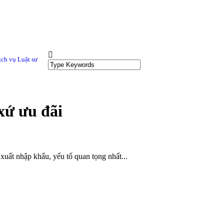
ịch vụ Luật sư
xứ ưu đãi
uất nhập khẩu, yếu tố quan tọng nhất...