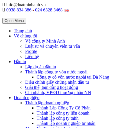
info@luatminhanh.vn
0938.834.386
-
024 6328 3468
|
Open Menu
Trang chủ
Về chúng tôi
Về công ty Minh Anh
Luật sư và chuyên viên tư vấn
Profile
Liên hệ
Đầu tư
Lập dự án đầu tư
Thành lập công ty vốn nước ngoài
Công ty có vốn nước ngoài tại Đà Nẵng
Điều chỉnh giấy chứng nhận đầu tư
Giải thể, tạm dừng hoạt động
Chi nhánh, VPĐD thương nhân NN
Doanh nghiệp
Thành lập doanh nghiệp
Thành Lập Công Ty Cổ Phần
Thành lập công ty liên doanh
Thành lập công ty tnhh
Thành lập doanh nghiệp tư nhân