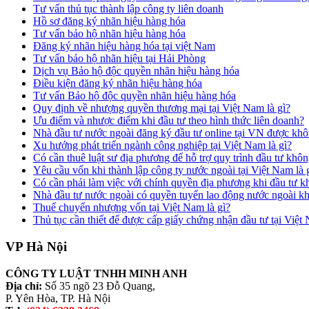
Tư vấn thủ tục thành lập công ty liên doanh
Hồ sơ đăng ký nhãn hiệu hàng hóa
Tư vấn bảo hộ nhãn hiệu hàng hóa
Đăng ký nhãn hiệu hàng hóa tại việt Nam
Tư vấn bảo hộ nhãn hiệu tại Hải Phòng
Dịch vụ Bảo hộ độc quyền nhãn hiệu hàng hóa
Điều kiện đăng ký nhãn hiệu hàng hóa
Tư vấn Bảo hộ độc quyền nhãn hiệu hàng hóa
Quy định về nhượng quyền thương mại tại Việt Nam là gì?
Ưu điểm và nhược điểm khi đầu tư theo hình thức liên doanh?
Nhà đầu tư nước ngoài đăng ký đầu tư online tại VN được kh
Xu hướng phát triển ngành công nghiệp tại Việt Nam là gì?
Có cần thuê luật sư địa phương để hỗ trợ quy trình đầu tư khô
Yêu cầu vốn khi thành lập công ty nước ngoài tại Việt Nam là 
Có cần phải làm việc với chính quyền địa phương khi đầu tư 
Nhà đầu tư nước ngoài có quyền tuyển lao động nước ngoài k
Thuế chuyển nhượng vốn tại Việt Nam là gì?
Thủ tục cần thiết để được cấp giấy chứng nhận đầu tư tại Việt
VP Hà Nội
CÔNG TY LUẬT TNHH MINH ANH
Địa chỉ:
Số 35 ngõ 23 Đỗ Quang,
P. Yên Hòa, TP. Hà Nội