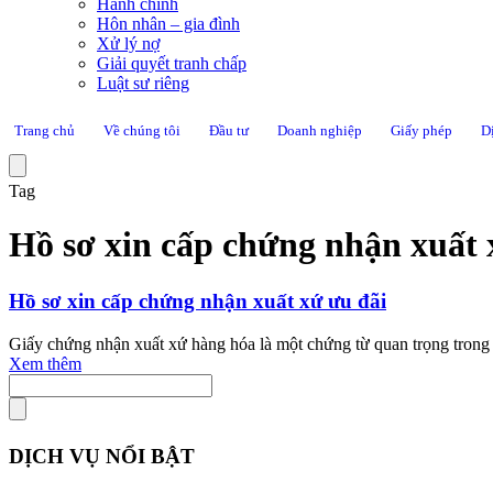
Hành chính
Hôn nhân – gia đình
Xử lý nợ
Giải quyết tranh chấp
Luật sư riêng
Trang chủ
Về chúng tôi
Đầu tư
Doanh nghiệp
Giấy phép
D
Tag
Hồ sơ xin cấp chứng nhận xuất 
Hồ sơ xin cấp chứng nhận xuất xứ ưu đãi
Giấy chứng nhận xuất xứ hàng hóa là một chứng từ quan trọng trong x
Xem thêm
DỊCH VỤ NỔI BẬT