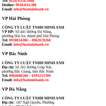
Tel:
(024) 6328.3468
Hotline:
0938.834.386
Email:
info@luatminhanh.vn
VP Hải Phòng
CÔNG TY LUẬT TNHH MINH ANH
VP HP:
Số 441 đường Đà Nẵng,
phường Hải An, thành phố Hải Phòng
Tel:
0938834386 – 0962678268
Email:
info@luatminhanh.vn
VP Bắc Ninh
CÔNG TY LUẬT TNHH MINH ANH
Địa chỉ
: Số 262 đường Giáp Hải,
phường Bắc Giang, tỉnh Bắc Ninh
Tel:
0904688288 – 0393251399
Email:
info@luatminhanh.vn
VP Đà Nẵng
CÔNG TY LUẬT TNHH MINH ANH
Địa chỉ
: 187 Ngô Quyền, Phường