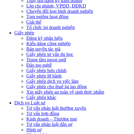
Thay đổi đăng ký kinh doanh
Lập chi nhánh, VPĐD, ĐĐKD
Chuyển đổi loại hình doanh nghiệp
Tạm ngừng hoạt động
Giải thể
Tổ chức lại doanh nghiệp
Giấy phép
Đăng ký nhãn hiệu
Kiểu dáng công nghiệp
Bản quyền tác giả
Giấy phép tư vấn du học
Trung tâm ngoại ngữ
Đào tạo nghề
Giấy phép bưu chính
Giấy phép lữ hành
Giấy phép dịch vụ việc làm
Giấy phép cho thuê lại lao động
Xin giấy phép an toàn vệ sinh thực phẩm
Giấy phép khác
Dịch vụ Luật sư
Tư vấn pháp luật thường xuyên
Tư vấn hợp đồng
Kinh doanh – Thương mại
Tư vấn pháp luật dân sự
Hình sự