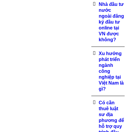
Nhà đầu tư
nước
ngoài đăng
ký đầu tư
online tại
VN được
không?
Xu hướng
phát triển
ngành
công
nghiệp tại
Việt Nam là
gì?
Có cần
thuê luật
sư địa
phương để
hỗ trợ quy