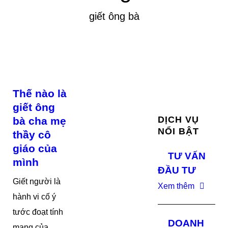
giết ông bà
Thế nào là
giết ông
DỊCH VỤ
bà cha mẹ
NỔI BẬT
thầy cô
giáo của
TƯ VẤN
mình
ĐẦU TƯ
Giết người là
Xem thêm
hành vi cố ý
tước đoạt tính
DOANH
mạng của