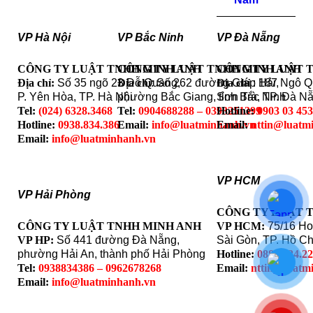
VP Hà Nội
VP Bắc Ninh
VP Đà Nẵng
CÔNG TY LUẬT TNHH MINH ANH
CÔNG TY LUẬT TNHH MINH ANH
CÔNG TY LUẬT 
Địa chỉ:
Số 35 ngõ 23 Đỗ Quang,
Địa chỉ
: Số 262 đường Giáp Hải,
Địa chỉ
: 187 Ngô 
P. Yên Hòa, TP. Hà Nội
phường Bắc Giang, tỉnh Bắc Ninh
Sơn Trà, TP. Đà N
Tel:
(024) 6328.3468
Tel:
0904688288 – 0393251399
Hotline:
0903 03 45
Hotline:
0938.834.386
Email:
info@luatminhanh.vn
Email:
nttin@luatm
Email:
info@luatminhanh.vn
VP HCM
VP Hải Phòng
CÔNG TY LUẬT 
CÔNG TY LUẬT TNHH MINH ANH
VP HCM:
75/16 Ho
VP HP:
Số 441 đường Đà Nẵng,
Sài Gòn, TP. Hồ Ch
phường Hải An, thành phố Hải Phòng
Hotline:
0888.324.2
Tel:
0938834386 – 0962678268
Email:
nttin@luatm
Email:
info@luatminhanh.vn