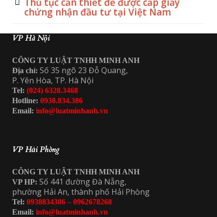
Thủ tục cần thiết để được cấp giấy
chứng nhận đầu tư tại Việt Nam
VP Hà Nội
CÔNG TY LUẬT TNHH MINH ANH
Số 35 ngõ 23 Đỗ Quang,
Địa chỉ:
P. Yên Hòa, TP. Hà Nội
Tel:
(024) 6328.3468
Hotline:
0938.834.386
Email:
info@luatminhanh.vn
VP Hải Phòng
CÔNG TY LUẬT TNHH MINH ANH
Số 441 đường Đà Nẵng,
VP HP:
phường Hải An, thành phố Hải Phòng
Tel:
0938834386 – 0962678268
Email:
info@luatminhanh.vn