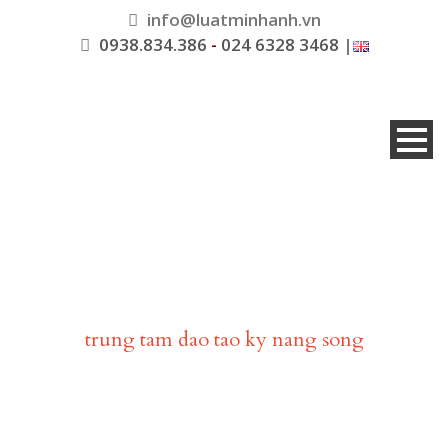
info@luatminhanh.vn
0938.834.386
-
024 6328 3468
|
Tag
trung tam dao tao ky nang song