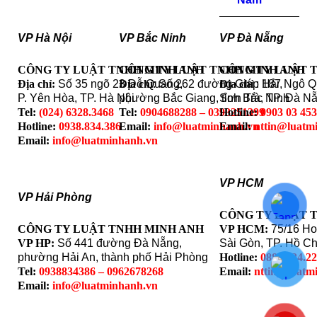
VP Hà Nội
VP Bắc Ninh
VP Đà Nẵng
CÔNG TY LUẬT TNHH MINH ANH
CÔNG TY LUẬT TNHH MINH ANH
CÔNG TY LUẬT 
Địa chỉ:
Số 35 ngõ 23 Đỗ Quang,
Địa chỉ
: Số 262 đường Giáp Hải,
Địa chỉ
: 187 Ngô 
P. Yên Hòa, TP. Hà Nội
phường Bắc Giang, tỉnh Bắc Ninh
Sơn Trà, TP. Đà N
Tel:
(024) 6328.3468
Tel:
0904688288 – 0393251399
Hotline:
0903 03 45
Hotline:
0938.834.386
Email:
info@luatminhanh.vn
Email:
nttin@luatm
Email:
info@luatminhanh.vn
VP HCM
VP Hải Phòng
CÔNG TY LUẬT 
CÔNG TY LUẬT TNHH MINH ANH
VP HCM:
75/16 Ho
VP HP:
Số 441 đường Đà Nẵng,
Sài Gòn, TP. Hồ Ch
phường Hải An, thành phố Hải Phòng
Hotline:
0888.324.2
Tel:
0938834386 – 0962678268
Email:
nttin@luatm
Email:
info@luatminhanh.vn