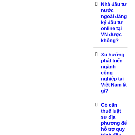
Nhà đầu tư
nước
ngoài đăng
ký đầu tư
online tại
VN được
không?
Xu hướng
phát triển
ngành
công
nghiệp tại
Việt Nam là
gì?
Có cần
thuê luật
sư địa
phương để
hỗ trợ quy