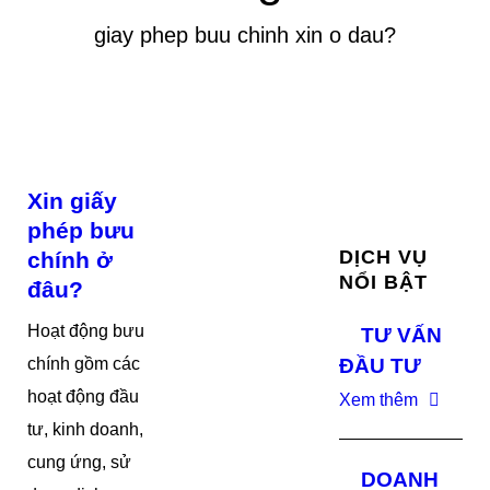
giay phep buu chinh xin o dau?
Xin giấy
phép bưu
DỊCH VỤ
chính ở
NỔI BẬT
đâu?
Hoạt động bưu
TƯ VẤN
chính gồm các
ĐẦU TƯ
hoạt động đầu
Xem thêm
tư, kinh doanh,
cung ứng, sử
DOANH