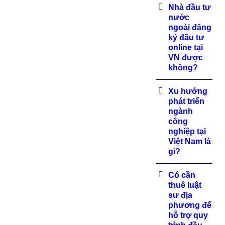
Nhà đầu tư
nước
ngoài đăng
ký đầu tư
online tại
VN được
không?
Xu hướng
phát triển
ngành
công
nghiệp tại
Việt Nam là
gì?
Có cần
thuê luật
sư địa
phương để
hỗ trợ quy