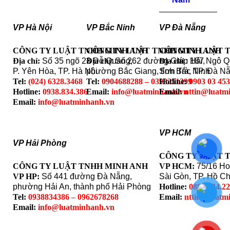
VP Hà Nội
VP Bắc Ninh
VP Đà Nẵng
CÔNG TY LUẬT TNHH MINH ANH
CÔNG TY LUẬT TNHH MINH ANH
CÔNG TY LUẬT 
Địa chỉ:
Số 35 ngõ 23 Đỗ Quang,
Địa chỉ
: Số 262 đường Giáp Hải,
Địa chỉ
: 187 Ngô 
P. Yên Hòa, TP. Hà Nội
phường Bắc Giang, tỉnh Bắc Ninh
Sơn Trà, TP. Đà N
Tel:
(024) 6328.3468
Tel:
0904688288 – 0393251399
Hotline:
0903 03 45
Hotline:
0938.834.386
Email:
info@luatminhanh.vn
Email:
nttin@luatm
Email:
info@luatminhanh.vn
VP HCM
VP Hải Phòng
CÔNG TY LUẬT 
CÔNG TY LUẬT TNHH MINH ANH
VP HCM:
75/16 Ho
VP HP:
Số 441 đường Đà Nẵng,
Sài Gòn, TP. Hồ Ch
phường Hải An, thành phố Hải Phòng
Hotline:
0888.324.2
Tel:
0938834386 – 0962678268
Email:
nttin@luatm
Email:
info@luatminhanh.vn