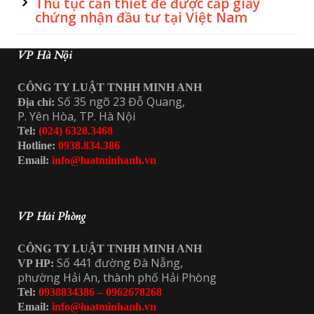
Thủ tục cần thiết để được cấp giấy
chứng nhận đầu tư tại Việt Nam
VP Hà Nội
CÔNG TY LUẬT TNHH MINH ANH
Số 35 ngõ 23 Đỗ Quang,
Địa chỉ:
P. Yên Hòa, TP. Hà Nội
Tel:
(024) 6328.3468
Hotline:
0938.834.386
Email:
info@luatminhanh.vn
VP Hải Phòng
CÔNG TY LUẬT TNHH MINH ANH
Số 441 đường Đà Nẵng,
VP HP:
phường Hải An, thành phố Hải Phòng
Tel:
0938834386 – 0962678268
Email:
info@luatminhanh.vn