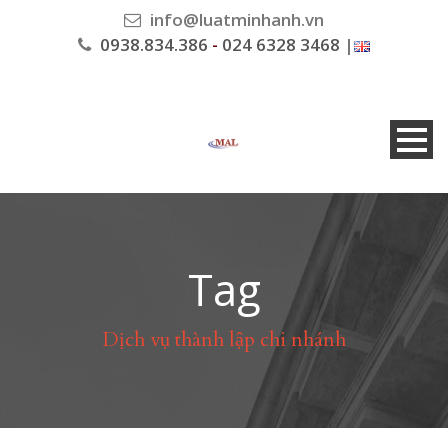
info@luatminhanh.vn
0938.834.386
-
024 6328 3468
|
Tag
Dịch vụ thành lập chi nhánh