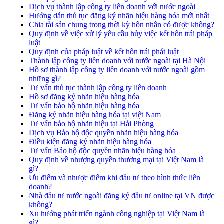
Dịch vụ thành lập công ty liên doanh với nước ngoài
Hướng dẫn thủ tục đăng ký nhãn hiệu hàng hóa mới nhất
Chia tài sản chung trong thời kỳ hôn nhân có được không?
Quy định về việc xử lý yêu cầu hủy việc kết hôn trái pháp
luật
Quy định của pháp luật về kết hôn trái phát luật
Thành lập công ty liên doanh với nước ngoài tại Hà Nội
Hồ sơ thành lập công ty liên doanh với nước ngoài gồm
những gì?
Tư vấn thủ tục thành lập công ty liên doanh
Hồ sơ đăng ký nhãn hiệu hàng hóa
Tư vấn bảo hộ nhãn hiệu hàng hóa
Đăng ký nhãn hiệu hàng hóa tại việt Nam
Tư vấn bảo hộ nhãn hiệu tại Hải Phòng
Dịch vụ Bảo hộ độc quyền nhãn hiệu hàng hóa
Điều kiện đăng ký nhãn hiệu hàng hóa
Tư vấn Bảo hộ độc quyền nhãn hiệu hàng hóa
Quy định về nhượng quyền thương mại tại Việt Nam là
gì?
Ưu điểm và nhược điểm khi đầu tư theo hình thức liên
doanh?
Nhà đầu tư nước ngoài đăng ký đầu tư online tại VN được
không?
Xu hướng phát triển ngành công nghiệp tại Việt Nam là
gì?