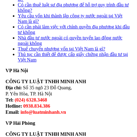
Có cần thuê luật sư địa phương để hỗ trợ quy trình đầu tư
không?
Yêu cầu vốn khi thành lập công ty nước ngoài tại Việt
Nam là gì?
Có cần phải làm việc với chính quyền địa phương khi đầu
tư không
Nhà đầu tư nước ngoài có quyền tuyển lao động nước
ngoài không
Thuế chuyển nhượng vốn tại Việt Nam là gì?
Thủ tục cần thiết để được cấp giấy chứng nhận đầu tư tại
Việt Nam
VP Hà Nội
CÔNG TY LUẬT TNHH MINH ANH
Địa chỉ:
Số 35 ngõ 23 Đỗ Quang,
P. Yên Hòa, TP. Hà Nội
Tel:
(024) 6328.3468
Hotline:
0938.834.386
Email:
info@luatminhanh.vn
VP Hải Phòng
CÔNG TY LUẬT TNHH MINH ANH