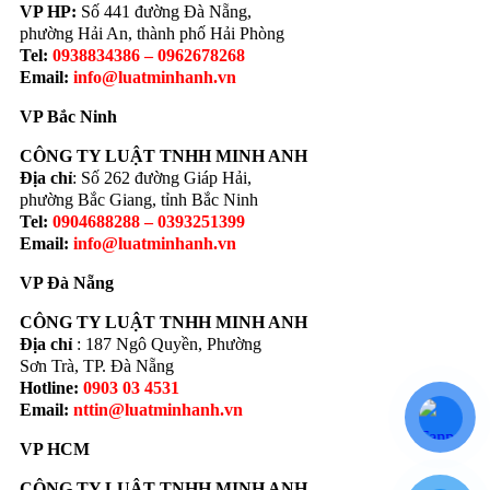
VP HP:
Số 441 đường Đà Nẵng,
phường Hải An, thành phố Hải Phòng
Tel:
0938834386 – 0962678268
Email:
info@luatminhanh.vn
VP Bắc Ninh
CÔNG TY LUẬT TNHH MINH ANH
Địa chỉ
: Số 262 đường Giáp Hải,
phường Bắc Giang, tỉnh Bắc Ninh
Tel:
0904688288 – 0393251399
Email:
info@luatminhanh.vn
VP Đà Nẵng
CÔNG TY LUẬT TNHH MINH ANH
Địa chỉ
: 187 Ngô Quyền, Phường
Sơn Trà, TP. Đà Nẵng
Hotline:
0903 03 4531
Email:
nttin@luatminhanh.vn
VP HCM
CÔNG TY LUẬT TNHH MINH ANH