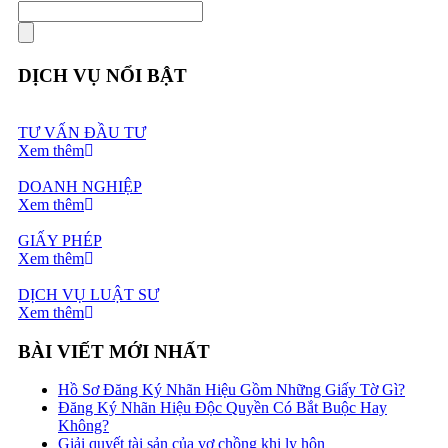
DỊCH VỤ NỔI BẬT
TƯ VẤN ĐẦU TƯ
Xem thêm
DOANH NGHIỆP
Xem thêm
GIẤY PHÉP
Xem thêm
DỊCH VỤ LUẬT SƯ
Xem thêm
BÀI VIẾT MỚI NHẤT
Hồ Sơ Đăng Ký Nhãn Hiệu Gồm Những Giấy Tờ Gì?
Đăng Ký Nhãn Hiệu Độc Quyền Có Bắt Buộc Hay
Không?
Giải quyết tài sản của vợ chồng khi ly hôn